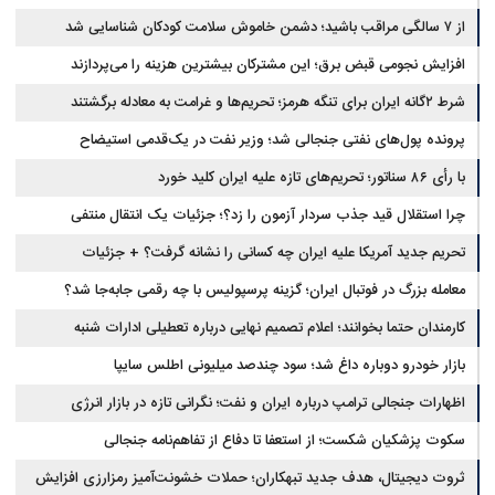
از ۷ سالگی مراقب باشید؛ دشمن خاموش سلامت کودکان شناسایی شد
افزایش نجومی قبض برق؛ این مشترکان بیشترین هزینه را می‌پردازند
شرط ۲گانه ایران برای تنگه هرمز؛ تحریم‌ها و غرامت به معادله برگشتند
پرونده پول‌های نفتی جنجالی شد؛ وزیر نفت در یک‌قدمی استیضاح
با رأی ۸۶ سناتور؛ تحریم‌های تازه علیه ایران کلید خورد
چرا استقلال قید جذب سردار آزمون را زد؟؛ جزئیات یک انتقال منتفی
تحریم جدید آمریکا علیه ایران چه کسانی را نشانه گرفت؟ + جزئیات
معامله بزرگ در فوتبال ایران؛ گزینه پرسپولیس با چه رقمی جابه‌جا شد؟
کارمندان حتما بخوانند؛ اعلام تصمیم نهایی درباره تعطیلی ادارات شنبه
بازار خودرو دوباره داغ شد؛ سود چندصد میلیونی اطلس سایپا
اظهارات جنجالی ترامپ درباره ایران و نفت؛ نگرانی تازه در بازار انرژی
سکوت پزشکیان شکست؛ از استعفا تا دفاع از تفاهم‌نامه جنجالی
ثروت دیجیتال، هدف جدید تبهکاران؛ حملات خشونت‌آمیز رمزارزی افزایش