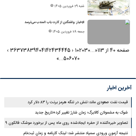
شنبه 29 فروردین 1405
الاخبار: واشنگتن از کارت باب المندب می‌ترسد
جمعه 28 فروردین 1405
صفحه 40 از 113
«
...
30
20
10
‹
45
44
43
42
41
40
39
38
37
36
›
»
...
50
60
70
آخرین اخبار
قیمت نفت صعودی ماند؛ تنش در تنگه هرمز برنت را ۸۳ دلار کرد
شوک به مشمولان کالابرگ؛ زمان شارژ تغییر کرد+تاریخ جدید
تصاویر خیره‌کننده از حفره ایجادشده روی ماه پس از برخورد موشک فالکون ۹
نتیجه آزمون ورودی سمپاد منتشر شد؛ لینک کارنامه و زمان ثبت‌نام