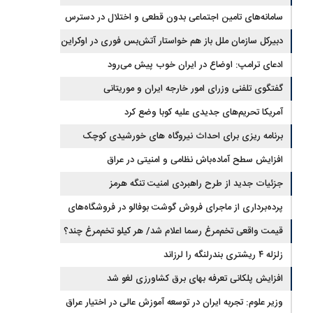
جیره‌بندی نداریم
سامانه‌های تامین اجتماعی بدون قطعی و اختلال در دسترس
است
دبیرکل سازمان ملل باز هم خواستار آتش‌بس فوری در اوکراین
شد
ادعای ترامپ: اوضاع در ایران خوب پیش می‌رود
گفتگوی تلفنی وزرای امور خارجه ایران و موریتانی
آمریکا تحریم‌های جدیدی علیه کوبا وضع کرد
برنامه ریزی برای احداث نیروگاه های خورشیدی کوچک
مقیاس یا شناور روی آب در مازندران
افزایش سطح آماده‌باش نظامی و امنیتی در عراق
جزئیات جدید از طرح راهبردی امنیت تنگه هرمز
پرده‌برداری از ماجرای فروش گوشت بوفالو در فروشگاه‌های
کشور/ گوشت بوفالو از کجا وارد می‌شود؟/ هر کیلو بوفالو با چه
قیمت واقعی تخم‌مرغ رسما اعلام شد/ هر کیلو تخم‌مرغ چند؟
زلزله ۴ ریشتری بندرلنگه را لرزاند
قیمتی به فروش می‌رود؟
افزایش پلکانی تعرفه بهای برق کشاورزی لغو شد
وزیر علوم: تجربه ایران در توسعه آموزش عالی در اختیار عراق