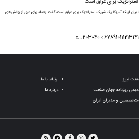
استراتژیک برای عراق است
 بیان اینکه آمریکا یک شریک استراتژیک برای عراق است، گفت: بغداد برای عبور از چالش‌های
»
...
20
30
40
›
6
7
8
9
10
11
12
13
14
عت نیوز
ارتباط با ما
یمی روزنامه جهان صنعت
درباره ما
متخصصین و مدیران ایران