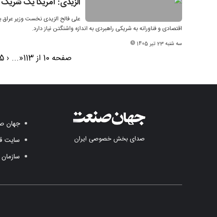
الزیدی: آمریکا یک شریک 
علی فالح الزیدی نخست وزیر عراق با
اقتصادی و فناورانه به شریکی راهبردی به اندازه واشنگتن نیاز دارد.
سه شنبه 23 تیر 1405
صفحه 10 از 113
«
...
‹
15
جهان صن
صدای بخش خصوصی ایران
سایت قد
سازمان 