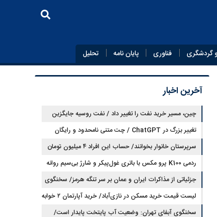
 گردشگری
فناوری
پایان‌ نامه
تحلیل
آخرین اخبار
چین، مسیر خرید نفت را تغییر داد / نفت روسیه جایگزین
تغییر بزرگ در ChatGPT / چت متنی نامحدود و رایگان
نفت عربستان شد
سرپرستان خانوار بخوانند/ حساب این افراد ۴ میلیون تومان
شارژ شد
ردمی K100 پرو مکس با باتری غول‌پیکر و شارژ بی‌سیم روانه
بازار می‌شود
جزئیاتی از مذاکرات ایران و عمان بر سر تنگه هرمز/ سخنگوی
هیات رئیسه مجلس: بیانیه‌ای شامل تصحیح مسیر تردد دریایی
لیست قیمت خرید مسکن در نازی‌آباد/ خرید آپارتمان ۲ خوابه
در تنگه، در آستانه نهایی شدن است
در این منطقه چقدر سرمایه نیاز دارد؟ + جدول مردادماه ۱۴۰۵
سخنگوی آبفای تهران: وضعیت آب پایتخت پایدار است/