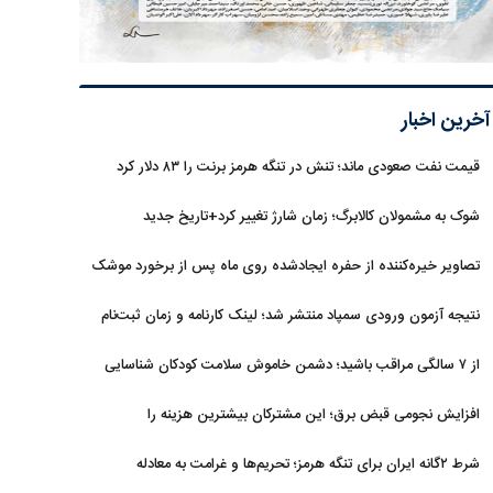
آخرین اخبار
قیمت نفت صعودی ماند؛ تنش در تنگه هرمز برنت را ۸۳ دلار کرد
شوک به مشمولان کالابرگ؛ زمان شارژ تغییر کرد+تاریخ جدید
تصاویر خیره‌کننده از حفره ایجادشده روی ماه پس از برخورد موشک
فالکون ۹
نتیجه آزمون ورودی سمپاد منتشر شد؛ لینک کارنامه و زمان ثبت‌نام
از ۷ سالگی مراقب باشید؛ دشمن خاموش سلامت کودکان شناسایی
شد
افزایش نجومی قبض برق؛ این مشترکان بیشترین هزینه را
می‌پردازند
شرط ۲گانه ایران برای تنگه هرمز؛ تحریم‌ها و غرامت به معادله