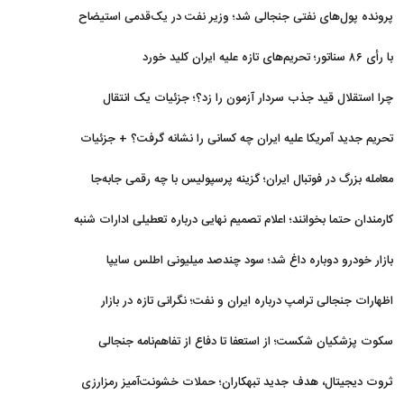
برگشتند
پرونده پول‌های نفتی جنجالی شد؛ وزیر نفت در یک‌قدمی استیضاح
با رأی ۸۶ سناتور؛ تحریم‌های تازه علیه ایران کلید خورد
چرا استقلال قید جذب سردار آزمون را زد؟؛ جزئیات یک انتقال
منتفی
تحریم جدید آمریکا علیه ایران چه کسانی را نشانه گرفت؟ + جزئیات
معامله بزرگ در فوتبال ایران؛ گزینه پرسپولیس با چه رقمی جابه‌جا
شد؟
کارمندان حتما بخوانند؛ اعلام تصمیم نهایی درباره تعطیلی ادارات شنبه
بازار خودرو دوباره داغ شد؛ سود چندصد میلیونی اطلس سایپا
اظهارات جنجالی ترامپ درباره ایران و نفت؛ نگرانی تازه در بازار
انرژی
سکوت پزشکیان شکست؛ از استعفا تا دفاع از تفاهم‌نامه جنجالی
ثروت دیجیتال، هدف جدید تبهکاران؛ حملات خشونت‌آمیز رمزارزی