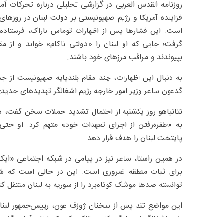
روزنامه القدس العربی در گزارشی تحلیلی درباره تحرکات آم
فزاینده آمریکا و رژیم صهیونیستی بر دولت لبنان در روزهای 
است. این فشارها پس از اظهارات توماس باراک، فرستاده و
گرفت؛ جایی که او لبنان را «دولتی ناکام» خواند و از 
بپیوندند و مراقب مرزهای خود باشند.
به دنبال این اظهارات، چند مقام بلندپایه صهیونیست از ج
گدعون ساعر وزیر امور خارجه رژیم اشغالگر تهدیدهای جدیدی 
نتانیاهو روز یکشنبه از احتمال تشدید حملات سخن گفت، در 
به «طفره‌رفتن از اجرای تعهدات خود» متهم کرد. او ح
پایتخت لبنان را هدف قرار دهد.
در همین راستا، ساعر نیز در پیامی در شبکه اجتماعی «ا
توانسته صدها موشک کوتاه‌برد را از سوریه به لبنان منتقل کن
این مواضع تند پس از سخنان ژوزف عون، رییس‌جمهور لبنا