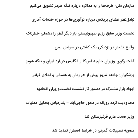
سازمان ملل: طرف‌ها را به مذاکره درباره تنگه هرمز تشویق می‌کنیم
تبادل‌نظر اعضای بریکس درباره نوآوری‌ها در حوزه خدمات آماری
نخست وزیر سابق رژیم صهیونیستی بار دیگر قطر را دشمنی خطرناک
توصیف کرد
وقوع انفجار در نزدیکی یک کشتی در سواحل یمن
گفت وگوی وزیران خارجه آمریکا و انگلیس درباره ایران و تنگه هرمز
پزشکیان: جامعه امروز بیش از هر زمان به همدلی و اخلاق قرآنی
نیاز دارد
ایجاد بازار مشترک در دستور کار نشست نخست‌وزیران اتحادیه
اقتصادی اوراسیا
محدودیت تردد روزانه در محور حاجی‌آباد – بندرعباس به‌دلیل عملیات
جاده‌ای
وزیر صمت عازم قرقیزستان شد
مصوبه تسهیلات گمرکی در شرایط اضطرار تمدید شد