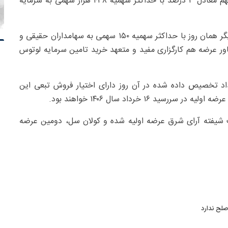
بر اساس این گزارش در مرحله اول ۳۰ میلیون و ۶۰۰ هزار سهم معادل ۳ درصد با حداکثر سهمیه ۴۳۸ هزار سهمی به سرمایه
در مرحله دوم، ۷۱ میلیون و ۴۰۰ هزار سهم معادل ۷ درصد دیگر همان روز با حداکثر سهمیه ۱۵۰ سهمی به سهامداران حقیقی و
 عرضه هم کارگزاری مفید و متعهد خرید تامین سرمایه لوتوس
اد ﺗﺨﺼﯿﺺ داده ﺷﺪه در آن روز دارای اﺧﺘﯿﺎر ﻓﺮوش تبعی اﯾﻦ
رکت شیفته آرای شرق عرضه اولیه شده و کولان سل، دومین عرضه
صلح ندارد