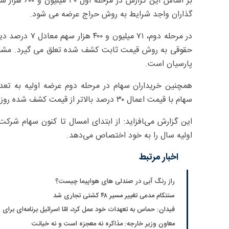
گذاران واجد شرایط به روش حراج عرضه می شود.
حقوقی به روش قیمت ثابت کشف شده تعلق می گیرد. مشاور
پارسیان است.
همچنین ﺧﺮﯾﺪاران ﺳﻬﺎم در ﻣﺮﺣﻠﻪ دوم ﻋﺮﺿﻪ اوﻟﯿﻪ ﺑﻪ ﺗﻌﺪ
ﺳﻬﺎم با قیمت اعمال ۳۰ درصد بالاتر از قیمت کشف شده روز عرضه اولیه در سررسید ۱۶ خرداد سال ۱۴۰۶ ﺧﻮاﻫﻨﺪ ﺑﻮد.
این گزارش می‌‍افزاید: از ابتدای امسال تا کنون سهام ش
اولیه سال را به خود اختصاص می‌دهد.
اخبار مرتبط
راز رنگ آبی در صندلی های هواپیما چیست؟
سنتکام مدعی تغییر مسیر ۴۸ کشتی تجاری شد
فیدان: حماس به تعهدات خود عمل کرد، امّا اسرائیل برنامه‌ای برای 
معاون وزیر خارجه: مذاکره نه معجزه است و نه خیانت