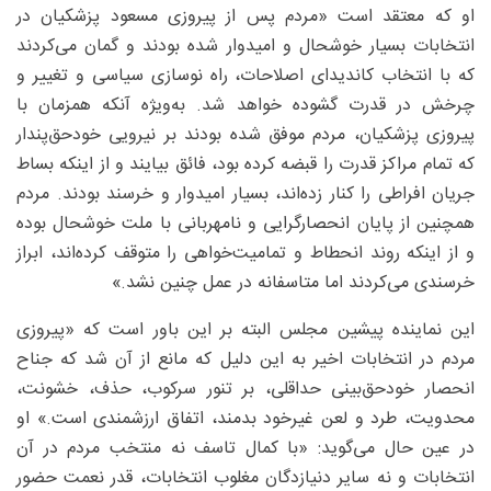
او که معتقد است «مردم پس از پیروزی مسعود پزشکیان در
انتخابات بسیار خوشحال و امیدوار شده بودند و گمان می‌کردند
که با انتخاب کاندیدای اصلاحات، راه نوسازی سیاسی و تغییر و
چرخش در قدرت گشوده خواهد شد. به‌ویژه آنکه همزمان با
پیروزی پزشکیان، مردم موفق شده بودند بر نیرویی خودحق‌پندار
که تمام مراکز قدرت را قبضه کرده بود، فائق بیایند و از اینکه بساط
جریان افراطی را کنار زده‌اند، بسیار امیدوار و خرسند بودند. مردم
همچنین از پایان انحصارگرایی و نامهربانی با ملت خوشحال بوده
و از اینکه روند انحطاط و تمامیت‌خواهی را متوقف کرده‌اند، ابراز
خرسندی می‌کردند اما متاسفانه در عمل چنین نشد.»
این نماینده پیشین مجلس البته بر این باور است که «پیروزی
مردم در انتخابات اخیر به این دلیل که مانع از آن شد که جناح
انحصار خودحق‌بینی حداقلی، بر تنور سرکوب، حذف، خشونت،
محدویت، طرد و لعن غیرخود بدمند، اتفاق ارزشمندی است.» او
در عین حال می‌گوید: «با کمال تاسف نه منتخب مردم در آن
انتخابات و نه سایر دنیازدگان مغلوب انتخابات، قدر نعمت حضور