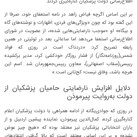
اطلاع‌رسانی دولت پزشکیان کناره‌گیری کردند.
بر این اساس اگرچه فیاض زاهد در نامه استعفای خود، صرفا از
این گفته بود که چون «ویژگی‌های فردی، اظهارات و نوشته‌های گاه
و‌ بیگاه» او «موجب نارضایتی‌هایی شده»، از عضویت در شورای
اطلاع‌رسانی استعفا می‌دهد اما ساعاتی بعد در توئیتی در همین
رابطه تصریح کرد: «دردناک است در روزی که فواد
شمس(روزنامه‌نگار) از فشار روزگار خودکشی کرد، مدیر برکشیده
رییسی(سقاب اصفهانی)، معاون رییس‌جمهورمان شد. اسم این
هرچه باشد، وفاق نیست؛ کج‌تابی است.»
دلایل افزایش نارضایتی حامیان پزشکیان از
دولت به‌روایت پیرموذن
در روزی که جوادی‌یگانه از ادامه همراهی با دولت پزشکیان اعلام
کناره‌گیری کرده، کمال‌الدین پیرموذن، نماینده پیشین اردبیل و از
یاران انتخاباتی پزشکیان نیز معتقد بوده که «هیچ چیز عوض
نشده» و بر این اساس معتقد است که بالا گرفتن انتقادهای