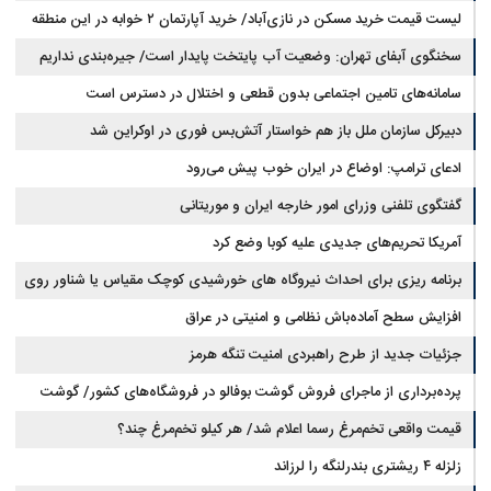
لیست قیمت خرید مسکن در نازی‌آباد/ خرید آپارتمان ۲ خوابه در این منطقه
مجلس: بیانیه‌ای شامل تصحیح مسیر تردد دریایی در تنگه، در آستانه نهایی شدن
است
چقدر سرمایه نیاز دارد؟ + جدول مردادماه ۱۴۰۵
سخنگوی آبفای تهران: وضعیت آب پایتخت پایدار است/ جیره‌بندی نداریم
سامانه‌های تامین اجتماعی بدون قطعی و اختلال در دسترس است
دبیرکل سازمان ملل باز هم خواستار آتش‌بس فوری در اوکراین شد
ادعای ترامپ: اوضاع در ایران خوب پیش می‌رود
گفتگوی تلفنی وزرای امور خارجه ایران و موریتانی
آمریکا تحریم‌های جدیدی علیه کوبا وضع کرد
برنامه ریزی برای احداث نیروگاه های خورشیدی کوچک مقیاس یا شناور روی
آب در مازندران
افزایش سطح آماده‌باش نظامی و امنیتی در عراق
جزئیات جدید از طرح راهبردی امنیت تنگه هرمز
پرده‌برداری از ماجرای فروش گوشت بوفالو در فروشگاه‌های کشور/ گوشت
قیمت واقعی تخم‌مرغ رسما اعلام شد/ هر کیلو تخم‌مرغ چند؟
بوفالو از کجا وارد می‌شود؟/ هر کیلو بوفالو با چه قیمتی به فروش می‌رود؟
زلزله ۴ ریشتری بندرلنگه را لرزاند