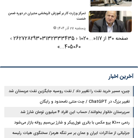
تمرکز وزارت کار بر آموزش اثربخشی مدیران در دوره ضمن
خدمت
پنجشنبه 27 آذر 1404
صفحه 30 از 117
«
...
20
10
‹
35
34
33
32
31
30
29
28
27
26
›
»
...
40
50
60
آخرین اخبار
چین، مسیر خرید نفت را تغییر داد / نفت روسیه جایگزین نفت عربستان شد
تغییر بزرگ در ChatGPT / چت متنی نامحدود و رایگان
سرپرستان خانوار بخوانند/ حساب این افراد ۴ میلیون تومان شارژ شد
ردمی K100 پرو مکس با باتری غول‌پیکر و شارژ بی‌سیم روانه بازار می‌شود
جزئیاتی از مذاکرات ایران و عمان بر سر تنگه هرمز/ سخنگوی هیات رئیسه