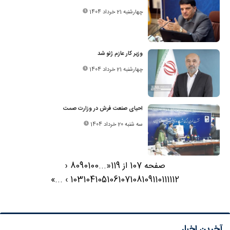
چهارشنبه 21 خرداد 1404
وزیر کار عازم ژنو شد
چهارشنبه 21 خرداد 1404
احیای صنعت فرش در وزارت صمت
سه شنبه 20 خرداد 1404
صفحه 107 از 119
«
...
100
90
80
‹
»
...
›
103
104
105
106
107
108
109
110
111
112
آخرین اخبار