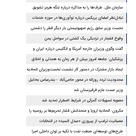
سازمان ملل: طرف‌ها را به مذاکره درباره تنگه هرمز تشویق
می‌کنیم
تبادل‌نظر اعضای بریکس درباره نوآوری‌ها در حوزه خدمات
آماری
نخست وزیر سابق رژیم صهیونیستی بار دیگر قطر را دشمنی
خطرناک توصیف کرد
وقوع انفجار در نزدیکی یک کشتی در سواحل یمن
گفت وگوی وزیران خارجه آمریکا و انگلیس درباره ایران و
تنگه هرمز
پزشکیان: جامعه امروز بیش از هر زمان به همدلی و اخلاق
قرآنی نیاز دارد
ایجاد بازار مشترک در دستور کار نشست نخست‌وزیران اتحادیه
اقتصادی اوراسیا
محدودیت تردد روزانه در محور حاجی‌آباد – بندرعباس به‌دلیل
عملیات جاده‌ای
وزیر صمت عازم قرقیزستان شد
مصوبه تسهیلات گمرکی در شرایط اضطرار تمدید شد
مکرون: اتحادیه اروپا و متحدانش فشار تحریم‌ها بر روسیه را
افزایش خواهند داد
عصبانیت ترامپ از پیروزی «عبدل السید» در انتخابات
مقدماتی حزب دموکرات در میشیگان
طرح‌های توسعه‌ای صنعت نفت با تکیه بر توان داخلی اجرا