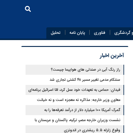
 گردشگری
فناوری
پایان‌ نامه
تحلیل
آخرین اخبار
راز رنگ آبی در صندلی های هواپیما چیست؟
سنتکام مدعی تغییر مسیر ۴۸ کشتی تجاری شد
فیدان: حماس به تعهدات خود عمل کرد، امّا اسرائیل برنامه‌ای
برای صلح ندارد
معاون وزیر خارجه: مذاکره نه معجزه است و نه خیانت
گمرک آمریکا ۱۰۰ میلیارد دلار از درآمد تعرفه‌ها را به
واردکنندگان بازگرداند
نشست وزیران خارجه مصر، ترکیه، پاکستان و عربستان با
وقوع زلزله ۵.۵ ریشتری در اندونزی
محوریت تحولات منطقه