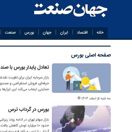
خانه
اقتصاد
ایران
جهان
بورس
صنعت
صفحه اصلی
بورس
تعادل پایدار بورس با 
بازار سرمایه ایران برای تقویت نقدش
حرفه‌ای، فروش استقراضی و صندوق‌
حمایتی ایجاب می‌کند این ابزارها ب
سه شنبه 5 اسفند 1404
بورس در گرداب ترس
بازار سهام تهران در ادامه روند ریز
حدود 10 میلیارد تومان کاهش 
گردابی از ترس و رکود فرو برده است.