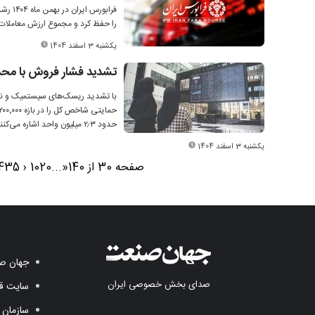
را حفظ کرد و مجموع ارزش معاملات به بیش از 4.5 میلیون می
یکشنبه 3 اسفند 1404
تشدید فشار فروش با محد
با تشدید ریسک‌های سیستمیک و ناکا
حدود ۲٫۳ میلیون واحد اشاره می‌کنند.
یکشنبه 3 اسفند 1404
صفحه 30 از 140
«
...
20
10
‹
35
4
جهان صن
صدای بخش خصوصی ایران
سایت قد
سازمان 