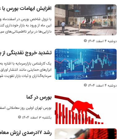
افزایش ابهامات بورس با 
با نزول شاخص بورس در اسفندماه و ا
این ماه از ورود به بازار خودداری کن
دارایی‌ها در برابر نااطمینانی‌های
دوشنبه 4 اسفند 1404
تشدید خروج نقدینگی از ب
یک کارشناس بازارسرمایه با اشاره به
ابزارهای حمایتی مانند انتشار اوراق
سرمایه‌گذاران و ثبات بازار تقویت شو
دوشنبه 4 اسفند 1404
بورس در کما
بورس تهران اولین روز معاملاتی اس
یکشنبه 3 اسفند 1404
رشد ۱۷‌درصدی ارزش معاملات فرابورس