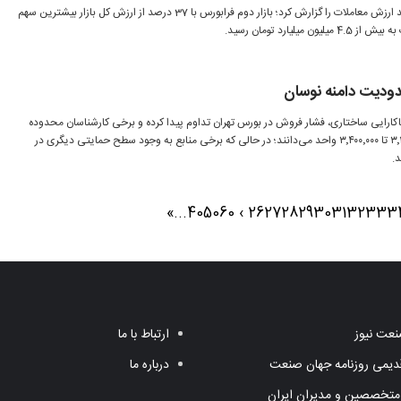
فرابورس ایران در بهمن ماه ۱۴۰۴ رشد ارزش معاملات را گزارش کرد؛ بازار دوم فرابورس با 37 درصد از ارزش کل بازار بیشترین سهم
لیارد تومان رسید.
ودیت دامنه نوسان
رایی ساختاری، فشار فروش در بورس تهران تداوم پیدا کرده و برخی کارشناسان محدوده
حمایتی شاخص کل را در بازه ۳٬۲۰۰٬۰۰۰ تا ۳٬۴۰۰٬۰۰۰ واحد می‌دانند؛ در حالی که برخی منابع به وجود سطح حمایتی دیگری در
»
...
40
50
60
›
26
27
28
29
30
31
32
33
3
عت نیوز
ارتباط با ما
یمی روزنامه جهان صنعت
درباره ما
متخصصین و مدیران ایران