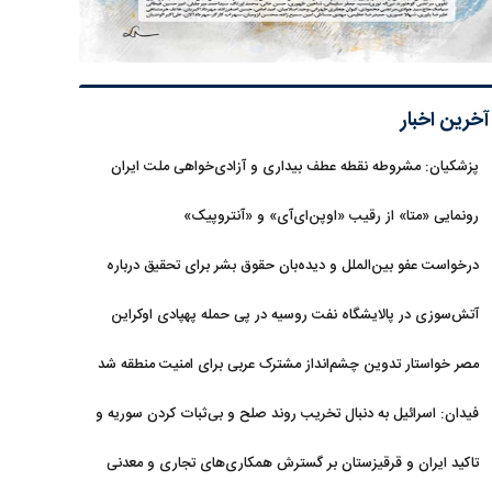
آخرین اخبار
پزشکیان: مشروطه نقطه عطف بیداری و آزادی‌خواهی ملت ایران
بود
رونمایی «متا» از رقیب «اوپن‌ای‌آی» و «آنتروپیک»
درخواست عفو بین‌الملل و دیده‌بان حقوق بشر برای تحقیق درباره
حمله به خبرنگاران در لبنان
آتش‌سوزی در پالایشگاه نفت روسیه در پی حمله پهپادی اوکراین
مصر خواستار تدوین چشم‌انداز مشترک عربی برای امنیت منطقه شد
فیدان: اسرائیل به دنبال تخریب روند صلح و بی‌ثبات کردن سوریه و
غزه است
تاکید ایران و قرقیزستان بر گسترش همکاری‌های تجاری و معدنی