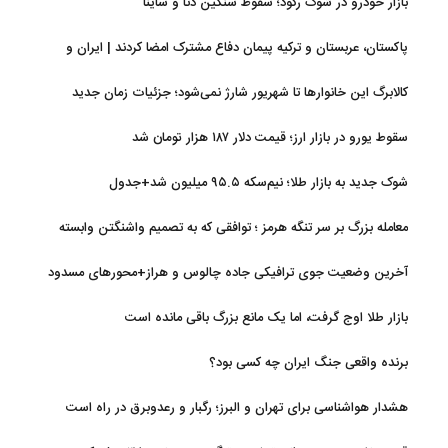
بازار خودرو در شوک رکود؛ سقوط سنگین دنا و ساینا
پاکستان، عربستان و ترکیه پیمان دفاع مشترک امضا کردند | ایران و
اسرائیل در سایه پیمان جدید منطقه‌ای
کالابرگ این خانوارها تا شهریور شارژ نمی‌شود؛ جزئیات زمان جدید
سقوط یورو در بازار ارز؛ قیمت دلار ۱۸۷ هزار تومان شد
شوک جدید به بازار طلا؛ نیم‌سکه ۹۵.۵ میلیون شد+جدول
معامله بزرگ بر سر تنگه هرمز ؛ توافقی که به تصمیم واشنگتن وابسته
است
آخرین وضعیت جوی ترافیکی جاده چالوس و هراز+محورهای مسدود
بازار طلا اوج گرفت، اما یک مانع بزرگ باقی مانده است
برنده واقعی جنگ ایران چه کسی بود؟
هشدار هواشناسی برای تهران و البرز؛ رگبار و رعدوبرق در راه است