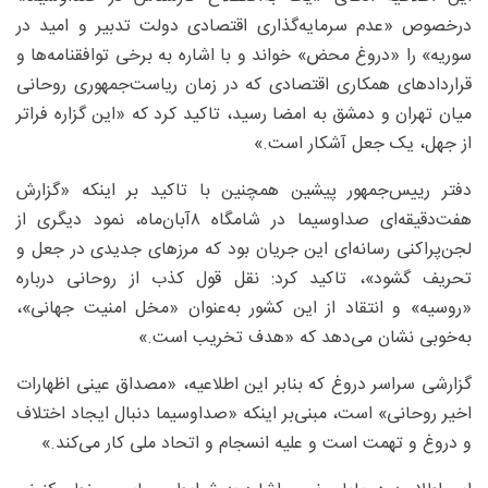
درخصوص «عدم سرمایه‌گذاری اقتصادی دولت تدبیر و امید در
سوریه» را «دروغ محض» خواند و با اشاره به برخی توافقنامه‌ها و
قراردادهای همکاری اقتصادی که در زمان ریاست‌جمهوری روحانی
میان تهران و دمشق به امضا رسید، تاکید کرد که «این گزاره فراتر
از جهل، یک جعل آشکار است.»
دفتر رییس‌جمهور پیشین همچنین با تاکید بر اینکه «گزارش
هفت‌دقیقه‌ای صداوسیما در شامگاه ۸آبان‌ماه، نمود دیگری از
لجن‌پراکنی رسانه‌ای این جریان بود که مرزهای جدیدی در جعل و
تحریف گشود»، تاکید کرد: نقل قول کذب از روحانی درباره
«روسیه» و انتقاد از این کشور به‌عنوان «مخل امنیت جهانی»،
به‌خوبی نشان می‌دهد که «هدف تخریب است.»
گزارشی سراسر دروغ که بنابر این اطلاعیه، «مصداق عینی اظهارات
اخیر روحانی» است، مبنی‌بر اینکه «صداوسیما دنبال ایجاد اختلاف
و دروغ و تهمت است و علیه انسجام و اتحاد ملی کار می‌کند.»