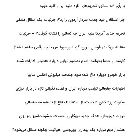
با رأی ۸۶ سناتور؛ تحریم‌های تازه علیه ایران کلید خورد
چرا استقلال قید جذب سردار آزمون را زد؟؛ جزئیات یک انتقال منتفی
تحریم جدید آمریکا علیه ایران چه کسانی را نشانه گرفت؟ + جزئیات
معامله بزرگ در فوتبال ایران؛ گزینه پرسپولیس با چه رقمی جابه‌جا شد؟
کارمندان حتما بخوانند؛ اعلام تصمیم نهایی درباره تعطیلی ادارات شنبه
بازار خودرو دوباره داغ شد؛ سود چندصد میلیونی اطلس سایپا
اظهارات جنجالی ترامپ درباره ایران و نفت؛ نگرانی تازه در بازار انرژی
سکوت پزشکیان شکست؛ از استعفا تا دفاع از تفاهم‌نامه جنجالی
ثروت دیجیتال، هدف جدید تبهکاران؛ حملات خشونت‌آمیز رمزارزی
افزایش یافت
هشدار مهم درباره یک بیماری ویروسی؛ هپاتیت چگونه منتقل می‌شود؟