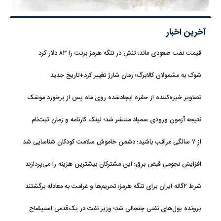
آخرین اخبار
قیمت نفت صعودی ماند؛ تنش در تنگه هرمز برنت را ۸۳ دلار کرد
شوک به مشمولان کالابرگ؛ زمان شارژ تغییر کرد+تاریخ جدید
تصاویر خیره‌کننده از حفره ایجادشده روی ماه پس از برخورد موشک
فالکون ۹
نتیجه آزمون ورودی سمپاد منتشر شد؛ لینک کارنامه و زمان ثبت‌نام
از ۷ سالگی مراقب باشید؛ دشمن خاموش سلامت کودکان شناسایی شد
افزایش نجومی قبض برق؛ این مشترکان بیشترین هزینه را می‌پردازند
شرط ۲گانه ایران برای تنگه هرمز؛ تحریم‌ها و غرامت به معادله برگشتند
پرونده پول‌های نفتی جنجالی شد؛ وزیر نفت در یک‌قدمی استیضاح