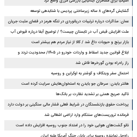
اسپانیا برای مسافران ایتالیایی بازرسی مرزی وضع کرد
گشایش گره‌های ۸ ساله زیرساختی پردیس با شتابدهی توسعه
عمان: مذاکرات درباره ترتیبات دریانوردی در تنگه هرمز در فضای مثبت جریان
دارد
علت افزایش قبض آب در تابستان چیست؟ / توضیح آبفا درباره قبوض آب
بازار برنج و حبوبات داغ شد / کالا از نیاز مردم هم بیشتر است
ابلاغ قوانین جدید اسقاط و واردات خودرو در ۱۴۰۵/ محدودیت تردد و
سوخت‌رسانی به فرسوده‌ها
راز راه‌راه بودن گورخرها فاش شد
احتمال سفر ویتکاف و کوشنر به اوکراین و روسیه
هانتر بایدن: سرطان جو بایدن به استخوان‌هایش سرایت کرده است
تاکید صریح همتی بر تشدید نظارت بر بانک‌ها
پرداخت حقوق بازنشستگان در شرایط فعلی فشار مالی سنگینی بر دولت دارد
فرمانده تروریست‌های سنتکام وارد اراضی اشغالی شد
ناتو گشت‌های هوایی خود را در امتداد جنوب روسیه افزایش داده است
راه‌حل نماینده روسیه برای پایان جنگ آمریکا علیه ایران