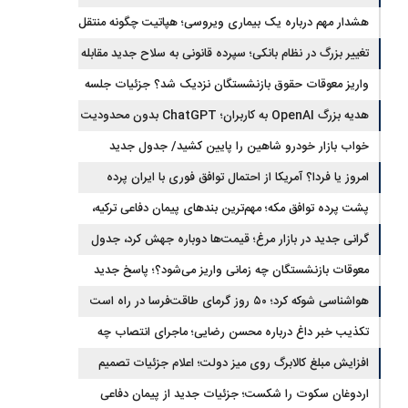
رمزارزی افزایش یافت
هشدار مهم درباره یک بیماری ویروسی؛ هپاتیت چگونه منتقل
می‌شود؟
تغییر بزرگ در نظام بانکی؛ سپرده قانونی به سلاح جدید مقابله
با تورم تبدیل شد
واریز معوقات حقوق بازنشستگان نزدیک شد؟ جزئیات جلسه
تعیین تکلیف مطالبات
هدیه بزرگ OpenAI به کاربران؛ ChatGPT بدون محدودیت
پیام و با مدل جدید می‌آید
خواب بازار خودرو شاهین را پایین کشید/ جدول جدید
قیمت شاهین در مرداد
امروز یا فردا؟ آمریکا از احتمال توافق فوری با ایران پرده
برداشت
پشت پرده توافق مکه؛ مهم‌ترین بندهای پیمان دفاعی ترکیه،
پاکستان و عربستان
گرانی جدید در بازار مرغ؛ قیمت‌ها دوباره جهش کرد، جدول
نرخ‌های جدید
معوقات بازنشستگان چه زمانی واریز می‌شود؟؛ پاسخ جدید
تأمین اجتماعی
هواشناسی شوکه کرد؛ ۵۰ روز گرمای طاقت‌فرسا در راه است
تکذیب خبر داغ درباره محسن رضایی؛ ماجرای انتصاب چه
بود؟
افزایش مبلغ کالابرگ روی میز دولت؛ اعلام جزئیات تصمیم
جدید
اردوغان سکوت را شکست؛ جزئیات جدید از پیمان دفاعی