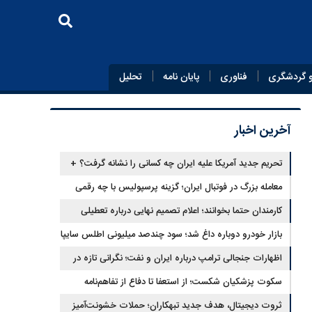
 گردشگری
فناوری
پایان‌ نامه
تحلیل
آخرین اخبار
تحریم جدید آمریکا علیه ایران چه کسانی را نشانه گرفت؟ +
جزئیات
معامله بزرگ در فوتبال ایران؛ گزینه پرسپولیس با چه رقمی
جابه‌جا شد؟
کارمندان حتما بخوانند؛ اعلام تصمیم نهایی درباره تعطیلی
ادارات شنبه
بازار خودرو دوباره داغ شد؛ سود چندصد میلیونی اطلس سایپا
اظهارات جنجالی ترامپ درباره ایران و نفت؛ نگرانی تازه در
بازار انرژی
سکوت پزشکیان شکست؛ از استعفا تا دفاع از تفاهم‌نامه
جنجالی
ثروت دیجیتال، هدف جدید تبهکاران؛ حملات خشونت‌آمیز