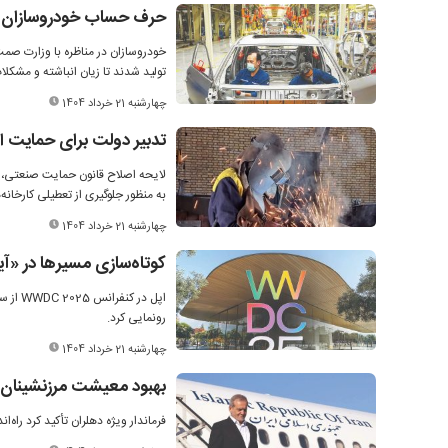
حرف حساب خودروسازان ب
خودروسازان در مناظره با وزارت صم
تولید شدند تا زیان انباشته و مشک
چهارشنبه 21 خرداد 1404
تدبیر دولت برای حمایت از
لایحه اصلاح قانون حمایت صنعتی، خ
به منظور جلوگیری از تعطیلی کارخان
چهارشنبه 21 خرداد 1404
کوتاه‌سازی مسیرها در «آ
رونمایی کرد.
چهارشنبه 21 خرداد 1404
بهبود معیشت مرزنشینان و 
فرماندار ویژه دهلران تأکید کرد راه