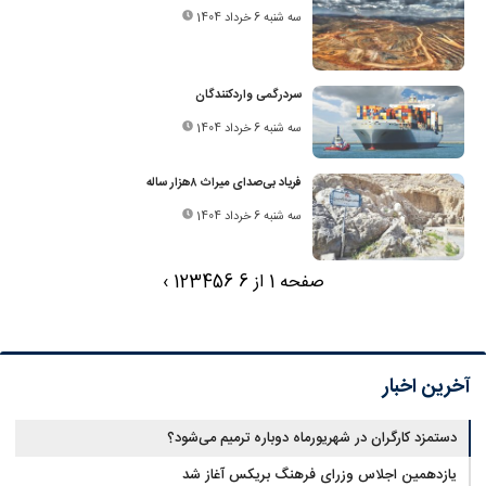
سه شنبه 6 خرداد 1404
سردرگمی واردکنندگان
سه شنبه 6 خرداد 1404
فریاد بی‌صدای میراث ۸هزار ساله
سه شنبه 6 خرداد 1404
صفحه 1 از 6
6
5
4
3
2
1
›
آخرین اخبار
دستمزد کارگران در شهریورماه دوباره ترمیم می‌شود؟
یازدهمین اجلاس وزرای فرهنگ بریکس آغاز شد