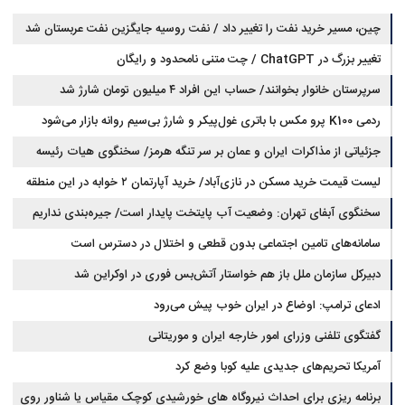
چین، مسیر خرید نفت را تغییر داد / نفت روسیه جایگزین نفت عربستان شد
تغییر بزرگ در ChatGPT / چت متنی نامحدود و رایگان
سرپرستان خانوار بخوانند/ حساب این افراد ۴ میلیون تومان شارژ شد
ردمی K100 پرو مکس با باتری غول‌پیکر و شارژ بی‌سیم روانه بازار می‌شود
جزئیاتی از مذاکرات ایران و عمان بر سر تنگه هرمز/ سخنگوی هیات رئیسه
لیست قیمت خرید مسکن در نازی‌آباد/ خرید آپارتمان ۲ خوابه در این منطقه
مجلس: بیانیه‌ای شامل تصحیح مسیر تردد دریایی در تنگه، در آستانه نهایی شدن
است
چقدر سرمایه نیاز دارد؟ + جدول مردادماه ۱۴۰۵
سخنگوی آبفای تهران: وضعیت آب پایتخت پایدار است/ جیره‌بندی نداریم
سامانه‌های تامین اجتماعی بدون قطعی و اختلال در دسترس است
دبیرکل سازمان ملل باز هم خواستار آتش‌بس فوری در اوکراین شد
ادعای ترامپ: اوضاع در ایران خوب پیش می‌رود
گفتگوی تلفنی وزرای امور خارجه ایران و موریتانی
آمریکا تحریم‌های جدیدی علیه کوبا وضع کرد
برنامه ریزی برای احداث نیروگاه های خورشیدی کوچک مقیاس یا شناور روی