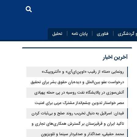
 گردشگری
فناوری
پایان‌ نامه
تحلیل
آخرین اخبار
رونمایی «متا» از رقیب «اوپن‌ای‌آی» و «آنتروپیک»
درخواست عفو بین‌الملل و دیده‌بان حقوق بشر برای تحقیق
درباره حمله به خبرنگاران در لبنان
آتش‌سوزی در پالایشگاه نفت روسیه در پی حمله پهپادی
اوکراین
مصر خواستار تدوین چشم‌انداز مشترک عربی برای امنیت
منطقه شد
فیدان: اسرائیل به دنبال تخریب روند صلح و بی‌ثبات کردن
سوریه و غزه است
تاکید ایران و قرقیزستان بر گسترش همکاری‌های تجاری و
معدنی
محمد حقیقی، صداگذار و صدابردار سینما و تلویزیون