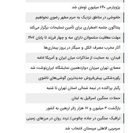
درگذشت
پژوپارس ۶۴۰ میلیون تومان شد
خاموشی در مناطق نزدیک به حرم مطهر رضوی نخواهیم
داشت
پنتاگون جلسه اضطراری برای تأمین تسلیحات برگزار می‌کند
مهلت معافیت مشمولان دارای سه و چهار فرزند تا پایان ۱۴۰۷
تمدید شد
آثار مخرب مصرف الکل و سیگار در بروز بیماری‌ها
فیدان: به حمایت از مذاکرات میان ایران و آمریکا ادامه
خواهیم داد
مصلای تهران میزبان دوازدهمین نمایشگاه ایران‌نوشت شد
رکوردشکنی پیش‌فروش جدیدترین گوشی‌های تاشوی
سامسونگ
رگبار پراکنده در نیمه شمالی استان تهران تا شنبه
حملات سنگین اسرائیل به لبنان
بازگشت ۳ میلیون و ۱۷ هزار زائر اربعین به کشور
ترافیک سنگین در جاده چالوس/ تردد روان در مرزهای زمینی
کشور
سرمربی الاهلی عربستان انتخاب شد