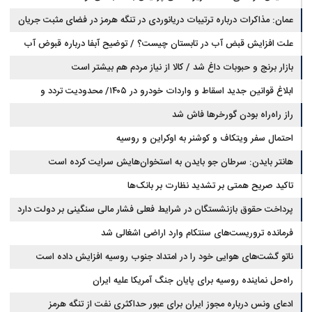
عمان: مذاکرات درباره ترتیبات دریانوردی در تنگه هرمز در فضای مثبت جریان
دارد
علت افزایش قبض آب در تابستان چیست؟ / توضیح آبفا درباره قبوض آب
بازار برنج و حبوبات داغ شد / کالا از نیاز مردم هم بیشتر است
ابلاغ قوانین جدید اسقاط و واردات خودرو در ۱۴۰۵/ محدودیت تردد و
سوخت‌رسانی به فرسوده‌ها
راز راه‌راه بودن گورخرها فاش شد
احتمال سفر ویتکاف و کوشنر به اوکراین و روسیه
هانتر بایدن: سرطان جو بایدن به استخوان‌هایش سرایت کرده است
تاکید صریح همتی بر تشدید نظارت بر بانک‌ها
پرداخت حقوق بازنشستگان در شرایط فعلی فشار مالی سنگینی بر دولت دارد
فرمانده تروریست‌های سنتکام وارد اراضی اشغالی شد
ناتو گشت‌های هوایی خود را در امتداد جنوب روسیه افزایش داده است
راه‌حل نماینده روسیه برای پایان جنگ آمریکا علیه ایران
ادعای ونس درباره مجوز ایران برای عبور حداکثری نفت از تنگه هرمز