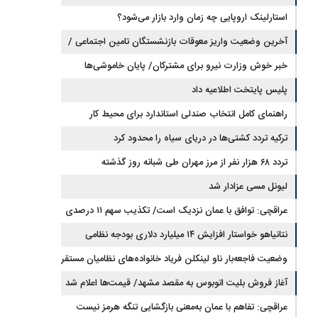
استارلینک اروپایی چه زمان وارد بازار می‌شود؟
آخرین وضعیت واریز معوقات بازنشستگان تامین اجتماعی /
رقم مابه‌التفاوت چقدر است؟
خبر خوش وزارت نیرو برای مشترکان/ پایان خاموشی‌ها
نزدیک است؟
پلیس پایتخت اطلاعیه داد
راهنمای کامل انتخاب صندلی استاندارد برای محیط کار
ترکیه تردد کشتی‌ها در دریای سیاه را محدود کرد
تردد ۶۸ هزار نفر از مرز مهران طی شبانه روز گذشته
لیونل مسی عزادار شد
عراقچی: توافق با عمان نزدیک است/ تکذیب سهم ۱۱ درصدی
ایران از خزر
نتانیاهو خواستار افزایش ۱۴ میلیارد دلاری بودجه نظامی
اسرائیل شد
وضعیت فاجعه‌بار ناو لینکلن فریاد خانواده‌های نظامیان مستقر
در دریا را بلند کرد
آغاز فروش بلیت اتوبوس به مقصد مشهد/ قیمت‌ها اعلام شد
عراقچی: تفاهم با عمان به‌معنی بازگشایی تنگه هرمز نیست