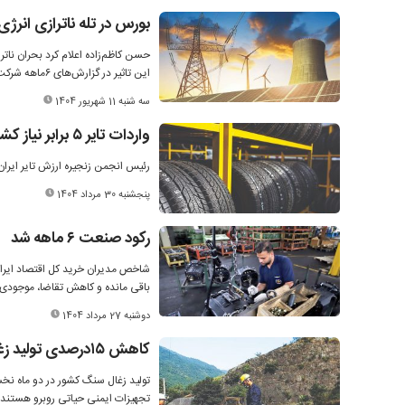
بورس در تله ناترازی انرژی
حسن کاظم‌زاده اعلام کرد بحران ناتر
این تاثیر در گزارش‌های ۶ماهه شرکت‌ها نمایان است.
سه شنبه 11 شهریور 1404
واردات تایر ۵ برابر نیاز کشور است
رئیس انجمن زنجیره ارزش تایر ایران اعلام ک
پنجشنبه 30 مرداد 1404
رکود صنعت ۶ ماهه شد
باقی مانده و کاهش تقاضا، موجودی م
دوشنبه 27 مرداد 1404
کاهش ۱۵‌درصدی تولید زغال‌سنگ
تجهیزات ایمنی حیاتی روبرو هستند ک