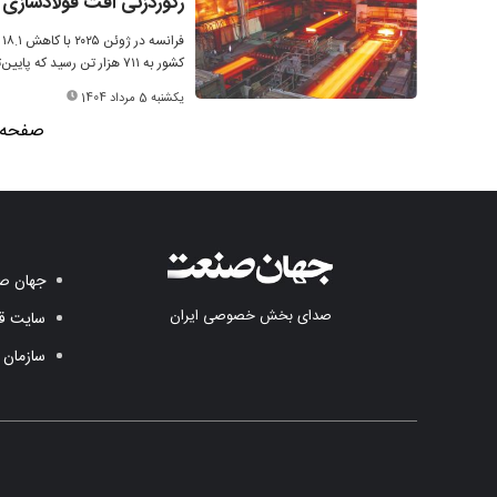
رکوردزنی افت فولادسازی 
ف
کشور به ۷۱۱ هزار تن رسید که پایین‌ترین سطح از ژوئن ۲۰۲۳ است.
یکشنبه 5 مرداد 1404
صفحه 2 از 
جهان صن
صدای بخش خصوصی ایران
سایت قد
سازمان 