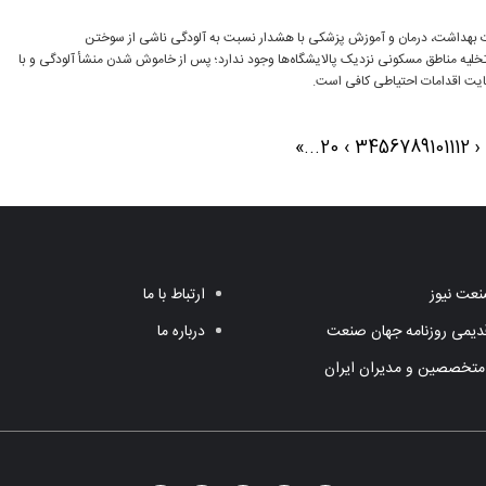
ت بهداشت، درمان و آموزش پزشکی با هشدار نسبت به آلودگی ناشی از سوختن
 تخلیه مناطق مسکونی نزدیک پالایشگاه‌ها وجود ندارد؛ پس از خاموش شدن منشأ آلودگی و با
رعایت اقدامات احتیاطی کافی است.
»
...
20
›
3
4
5
6
7
8
9
10
11
12
‹
عت نیوز
ارتباط با ما
یمی روزنامه جهان صنعت
درباره ما
متخصصین و مدیران ایران