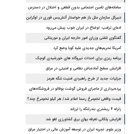
جیره‌بندی نداریم
سامانه‌های تامین اجتماعی بدون قطعی و اختلال در دسترس
است
دبیرکل سازمان ملل باز هم خواستار آتش‌بس فوری در اوکراین
شد
ادعای ترامپ: اوضاع در ایران خوب پیش می‌رود
گفتگوی تلفنی وزرای امور خارجه ایران و موریتانی
آمریکا تحریم‌های جدیدی علیه کوبا وضع کرد
برنامه ریزی برای احداث نیروگاه های خورشیدی کوچک
مقیاس یا شناور روی آب در مازندران
افزایش سطح آماده‌باش نظامی و امنیتی در عراق
جزئیات جدید از طرح راهبردی امنیت تنگه هرمز
پرده‌برداری از ماجرای فروش گوشت بوفالو در فروشگاه‌های
کشور/ گوشت بوفالو از کجا وارد می‌شود؟/ هر کیلو بوفالو با چه
قیمت واقعی تخم‌مرغ رسما اعلام شد/ هر کیلو تخم‌مرغ چند؟
زلزله ۴ ریشتری بندرلنگه را لرزاند
قیمتی به فروش می‌رود؟
افزایش پلکانی تعرفه بهای برق کشاورزی لغو شد
وزیر علوم: تجربه ایران در توسعه آموزش عالی در اختیار عراق