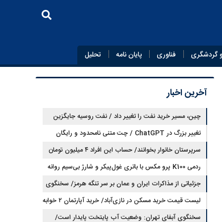
 گردشگری
فناوری
پایان‌ نامه
تحلیل
آخرین اخبار
چین، مسیر خرید نفت را تغییر داد / نفت روسیه جایگزین
تغییر بزرگ در ChatGPT / چت متنی نامحدود و رایگان
نفت عربستان شد
سرپرستان خانوار بخوانند/ حساب این افراد ۴ میلیون تومان
شارژ شد
ردمی K100 پرو مکس با باتری غول‌پیکر و شارژ بی‌سیم روانه
بازار می‌شود
جزئیاتی از مذاکرات ایران و عمان بر سر تنگه هرمز/ سخنگوی
هیات رئیسه مجلس: بیانیه‌ای شامل تصحیح مسیر تردد دریایی
لیست قیمت خرید مسکن در نازی‌آباد/ خرید آپارتمان ۲ خوابه
در تنگه، در آستانه نهایی شدن است
در این منطقه چقدر سرمایه نیاز دارد؟ + جدول مردادماه ۱۴۰۵
سخنگوی آبفای تهران: وضعیت آب پایتخت پایدار است/