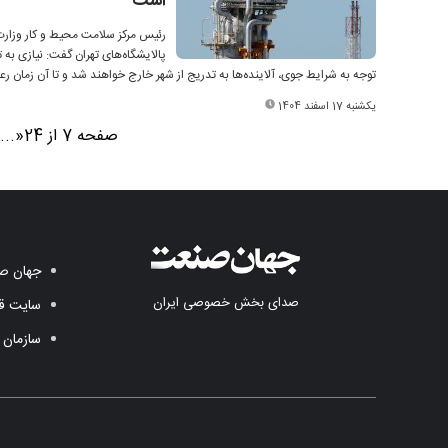
است
رئیس مرکز سلامت محیط و کار وزار
پالایشگاه‌های تهران گفت: نیازی به
توجه به شرایط جوی، آلاینده‌ها به تدریج از شهر خارج خواهند شد و تا آن زمان 
یکشنبه 17 اسفند 1404
صفحه 7 از 24
«
...
جهان صن
صدای بخش خصوصی ایران
سایت قد
سازمان 