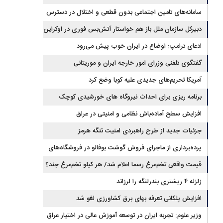
جیره‌بندی نداریم
سامانه‌های تامین اجتماعی بدون قطعی و اختلال در دسترس
است
دبیرکل سازمان ملل باز هم خواستار آتش‌بس فوری در اوکراین
شد
ادعای ترامپ: اوضاع در ایران خوب پیش می‌رود
گفتگوی تلفنی وزرای امور خارجه ایران و موریتانی
آمریکا تحریم‌های جدیدی علیه کوبا وضع کرد
برنامه ریزی برای احداث نیروگاه های خورشیدی کوچک
مقیاس یا شناور روی آب در مازندران
افزایش سطح آماده‌باش نظامی و امنیتی در عراق
جزئیات جدید از طرح راهبردی امنیت تنگه هرمز
پرده‌برداری از ماجرای فروش گوشت بوفالو در فروشگاه‌های
کشور/ گوشت بوفالو از کجا وارد می‌شود؟/ هر کیلو بوفالو با چه
قیمت واقعی تخم‌مرغ رسما اعلام شد/ هر کیلو تخم‌مرغ چند؟
زلزله ۴ ریشتری بندرلنگه را لرزاند
قیمتی به فروش می‌رود؟
افزایش پلکانی تعرفه بهای برق کشاورزی لغو شد
وزیر علوم: تجربه ایران در توسعه آموزش عالی در اختیار عراق