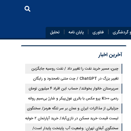
 گردشگری
فناوری
پایان‌ نامه
تحلیل
آخرین اخبار
چین، مسیر خرید نفت را تغییر داد / نفت روسیه جایگزین
تغییر بزرگ در ChatGPT / چت متنی نامحدود و رایگان
نفت عربستان شد
سرپرستان خانوار بخوانند/ حساب این افراد ۴ میلیون تومان
شارژ شد
ردمی K100 پرو مکس با باتری غول‌پیکر و شارژ بی‌سیم روانه
بازار می‌شود
جزئیاتی از مذاکرات ایران و عمان بر سر تنگه هرمز/ سخنگوی
هیات رئیسه مجلس: بیانیه‌ای شامل تصحیح مسیر تردد دریایی
لیست قیمت خرید مسکن در نازی‌آباد/ خرید آپارتمان ۲ خوابه
در تنگه، در آستانه نهایی شدن است
در این منطقه چقدر سرمایه نیاز دارد؟ + جدول مردادماه ۱۴۰۵
سخنگوی آبفای تهران: وضعیت آب پایتخت پایدار است/