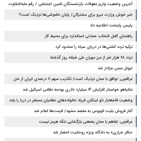
آخرین وضعیت واریز معوقات بازنشستگان تامین اجتماعی / رقم مابه‌التفاوت
چقدر است؟
خبر خوش وزارت نیرو برای مشترکان/ پایان خاموشی‌ها نزدیک است؟
پلیس پایتخت اطلاعیه داد
راهنمای کامل انتخاب صندلی استاندارد برای محیط کار
ترکیه تردد کشتی‌ها در دریای سیاه را محدود کرد
تردد ۶۸ هزار نفر از مرز مهران طی شبانه روز گذشته
لیونل مسی عزادار شد
عراقچی: توافق با عمان نزدیک است/ تکذیب سهم ۱۱ درصدی ایران از خزر
نتانیاهو خواستار افزایش ۱۴ میلیارد دلاری بودجه نظامی اسرائیل شد
وضعیت فاجعه‌بار ناو لینکلن فریاد خانواده‌های نظامیان مستقر در دریا را بلند
کرد
آغاز فروش بلیت اتوبوس به مقصد مشهد/ قیمت‌ها اعلام شد
عراقچی: تفاهم با عمان به‌معنی بازگشایی تنگه هرمز نیست
«باقر خرازی» به دادگاه ویژه روحانیت احضار شد