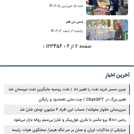
شنبه 15 فروردین 1405
لمس تن فقر
یکشنبه 3 اسفند 1404
صفحه 2 از 6
‹
6
5
4
3
2
1
›
آخرین اخبار
چین، مسیر خرید نفت را تغییر داد / نفت روسیه جایگزین نفت عربستان شد
تغییر بزرگ در ChatGPT / چت متنی نامحدود و رایگان
سرپرستان خانوار بخوانند/ حساب این افراد ۴ میلیون تومان شارژ شد
ردمی K100 پرو مکس با باتری غول‌پیکر و شارژ بی‌سیم روانه بازار می‌شود
جزئیاتی از مذاکرات ایران و عمان بر سر تنگه هرمز/ سخنگوی هیات رئیسه