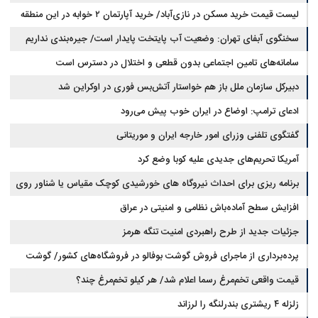
لیست قیمت خرید مسکن در نازی‌آباد/ خرید آپارتمان ۲ خوابه در این منطقه
مجلس: بیانیه‌ای شامل تصحیح مسیر تردد دریایی در تنگه، در آستانه نهایی شدن
است
چقدر سرمایه نیاز دارد؟ + جدول مردادماه ۱۴۰۵
سخنگوی آبفای تهران: وضعیت آب پایتخت پایدار است/ جیره‌بندی نداریم
سامانه‌های تامین اجتماعی بدون قطعی و اختلال در دسترس است
دبیرکل سازمان ملل باز هم خواستار آتش‌بس فوری در اوکراین شد
ادعای ترامپ: اوضاع در ایران خوب پیش می‌رود
گفتگوی تلفنی وزرای امور خارجه ایران و موریتانی
آمریکا تحریم‌های جدیدی علیه کوبا وضع کرد
برنامه ریزی برای احداث نیروگاه های خورشیدی کوچک مقیاس یا شناور روی
آب در مازندران
افزایش سطح آماده‌باش نظامی و امنیتی در عراق
جزئیات جدید از طرح راهبردی امنیت تنگه هرمز
پرده‌برداری از ماجرای فروش گوشت بوفالو در فروشگاه‌های کشور/ گوشت
قیمت واقعی تخم‌مرغ رسما اعلام شد/ هر کیلو تخم‌مرغ چند؟
بوفالو از کجا وارد می‌شود؟/ هر کیلو بوفالو با چه قیمتی به فروش می‌رود؟
زلزله ۴ ریشتری بندرلنگه را لرزاند