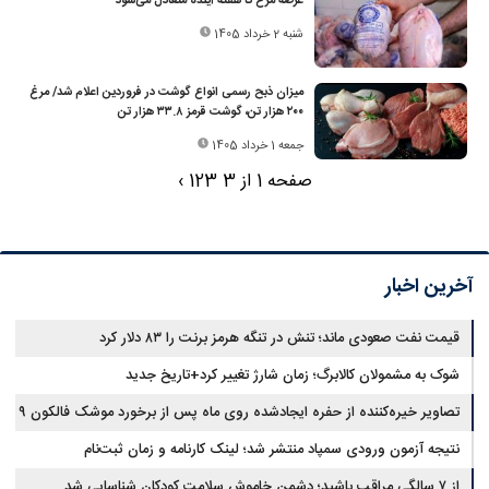
عرضه مرغ تا هفته آینده متعادل می‌شود
شنبه 2 خرداد 1405
میزان ذبح رسمی انواع گوشت در فروردین اعلام شد/ مرغ
۲۰۰ هزار تن، گوشت قرمز ۳۳.۸ هزار تن
جمعه 1 خرداد 1405
صفحه 1 از 3
3
2
1
›
آخرین اخبار
قیمت نفت صعودی ماند؛ تنش در تنگه هرمز برنت را ۸۳ دلار کرد
شوک به مشمولان کالابرگ؛ زمان شارژ تغییر کرد+تاریخ جدید
تصاویر خیره‌کننده از حفره ایجادشده روی ماه پس از برخورد موشک فالکون ۹
نتیجه آزمون ورودی سمپاد منتشر شد؛ لینک کارنامه و زمان ثبت‌نام
از ۷ سالگی مراقب باشید؛ دشمن خاموش سلامت کودکان شناسایی شد