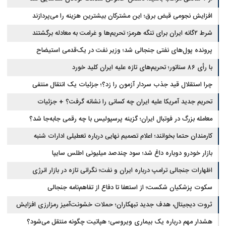
افزایش نجومی قبض برق؛ این مشترکان بیشترین هزینه را می‌پردازند
شرط ۲گانه ایران برای تنگه هرمز؛ تحریم‌ها و غرامت به معادله برگشتند
پرونده پول‌های نفتی جنجالی شد؛ وزیر نفت در یک‌قدمی استیضاح
با رأی ۸۶ سناتور؛ تحریم‌های تازه علیه ایران کلید خورد
چرا استقلال قید جذب سردار آزمون را زد؟؛ جزئیات یک انتقال منتفی
تحریم جدید آمریکا علیه ایران چه کسانی را نشانه گرفت؟ + جزئیات
معامله بزرگ در فوتبال ایران؛ گزینه پرسپولیس با چه رقمی جابه‌جا شد؟
کارمندان حتما بخوانند؛ اعلام تصمیم نهایی درباره تعطیلی ادارات شنبه
بازار خودرو دوباره داغ شد؛ سود چندصد میلیونی اطلس سایپا
اظهارات جنجالی ترامپ درباره ایران و نفت؛ نگرانی تازه در بازار انرژی
سکوت پزشکیان شکست؛ از استعفا تا دفاع از تفاهم‌نامه جنجالی
ثروت دیجیتال، هدف جدید تبهکاران؛ حملات خشونت‌آمیز رمزارزی افزایش
یافت
هشدار مهم درباره یک بیماری ویروسی؛ هپاتیت چگونه منتقل می‌شود؟