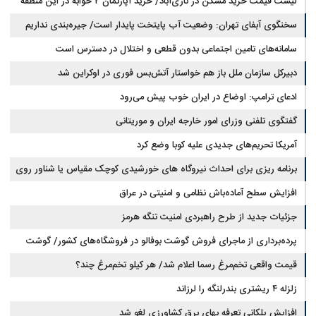
لیست قیمت خرید مسکن در نازی‌آباد/ خرید آپارتمان ۲ خوابه در این منطقه
مجلس: بیانیه‌ای شامل تصحیح مسیر تردد دریایی در تنگه، در آستانه نهایی شدن
است
چقدر سرمایه نیاز دارد؟ + جدول مردادماه ۱۴۰۵
سخنگوی آبفای تهران: وضعیت آب پایتخت پایدار است/ جیره‌بندی نداریم
سامانه‌های تامین اجتماعی بدون قطعی و اختلال در دسترس است
دبیرکل سازمان ملل باز هم خواستار آتش‌بس فوری در اوکراین شد
ادعای ترامپ: اوضاع در ایران خوب پیش می‌رود
گفتگوی تلفنی وزرای امور خارجه ایران و موریتانی
آمریکا تحریم‌های جدیدی علیه کوبا وضع کرد
برنامه ریزی برای احداث نیروگاه های خورشیدی کوچک مقیاس یا شناور روی
آب در مازندران
افزایش سطح آماده‌باش نظامی و امنیتی در عراق
جزئیات جدید از طرح راهبردی امنیت تنگه هرمز
پرده‌برداری از ماجرای فروش گوشت بوفالو در فروشگاه‌های کشور/ گوشت
قیمت واقعی تخم‌مرغ رسما اعلام شد/ هر کیلو تخم‌مرغ چند؟
بوفالو از کجا وارد می‌شود؟/ هر کیلو بوفالو با چه قیمتی به فروش می‌رود؟
زلزله ۴ ریشتری بندرلنگه را لرزاند
افزایش پلکانی تعرفه بهای برق کشاورزی لغو شد