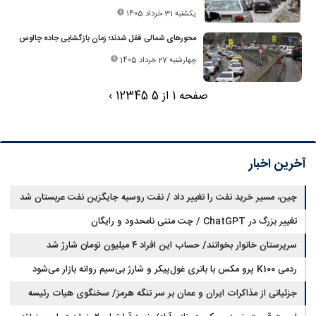
یکشنبه 31 خرداد 1405
محورهای شمالی قفل شدند؛ زمان بازگشایی جاده چالوس
چهارشنبه 27 خرداد 1405
صفحه 1 از 5
5
4
3
2
1
›
آخرین اخبار
چین، مسیر خرید نفت را تغییر داد / نفت روسیه جایگزین نفت عربستان شد
تغییر بزرگ در ChatGPT / چت متنی نامحدود و رایگان
سرپرستان خانوار بخوانند/ حساب این افراد ۴ میلیون تومان شارژ شد
ردمی K100 پرو مکس با باتری غول‌پیکر و شارژ بی‌سیم روانه بازار می‌شود
جزئیاتی از مذاکرات ایران و عمان بر سر تنگه هرمز/ سخنگوی هیات رئیسه