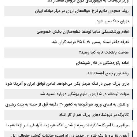
وزیر ارتباطات به اپراتورهای گران فروش هشدار داد
روند صعودی ملایم نرخ حواله‌های ارزی در مرکز مبادله ایران
تهران خنک می شود
اعلام ورشکستگی سایپا توسط قطعه‌سازان بخش خصوصی
تعرفه دفاتر اسناد رسمی ۳۰ تا ۳۵ درصد گران شد
ساخت پایتخت ۸ به کجا رسید؟
ادامه رکوردشکنی در تالار شیشه‌ای
رشد تورم چین آهسته شد
بازی بزرگ چین در تنگه هرمز؛ پکن می‌خواهد ضامن توافق ایران و آمریکا شود
مهلت ثبت‌نام در ۵ آزمون علوم پزشکی دوباره تمدید شد
واکنش به ادعای ورود هواگردها به کشور ۳۰ دقیقه قبل از حمله به بیت رهبری
کالابرگ در فروشگاه‌های بزرگ هم از کار افتاد
عراقچی: با آمریکا مذاکره نداریم/باز شدن تنگه هرمز به شرایطی غیر از تفاهم با
آیفون ۱۸ پرو با یک فناوری جدید در راه است؛ جزئیات گوشی جنجالی اپل
عمان مرتبط است