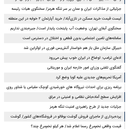
جزئیاتی از مذاکرات ایران و عمان بر سر تنگه هرمز/ سخنگوی هیات رئیسه
لیست قیمت خرید مسکن در نازی‌آباد/ خرید آپارتمان ۲ خوابه در این منطقه
مجلس: بیانیه‌ای شامل تصحیح مسیر تردد دریایی در تنگه، در آستانه نهایی شدن
است
چقدر سرمایه نیاز دارد؟ + جدول مردادماه ۱۴۰۵
سخنگوی آبفای تهران: وضعیت آب پایتخت پایدار است/ جیره‌بندی نداریم
سامانه‌های تامین اجتماعی بدون قطعی و اختلال در دسترس است
دبیرکل سازمان ملل باز هم خواستار آتش‌بس فوری در اوکراین شد
ادعای ترامپ: اوضاع در ایران خوب پیش می‌رود
گفتگوی تلفنی وزرای امور خارجه ایران و موریتانی
آمریکا تحریم‌های جدیدی علیه کوبا وضع کرد
برنامه ریزی برای احداث نیروگاه های خورشیدی کوچک مقیاس یا شناور روی
آب در مازندران
افزایش سطح آماده‌باش نظامی و امنیتی در عراق
جزئیات جدید از طرح راهبردی امنیت تنگه هرمز
پرده‌برداری از ماجرای فروش گوشت بوفالو در فروشگاه‌های کشور/ گوشت
قیمت واقعی تخم‌مرغ رسما اعلام شد/ هر کیلو تخم‌مرغ چند؟
بوفالو از کجا وارد می‌شود؟/ هر کیلو بوفالو با چه قیمتی به فروش می‌رود؟