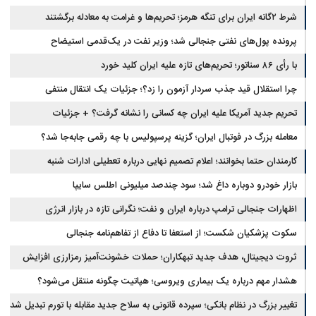
شرط ۲گانه ایران برای تنگه هرمز؛ تحریم‌ها و غرامت به معادله برگشتند
پرونده پول‌های نفتی جنجالی شد؛ وزیر نفت در یک‌قدمی استیضاح
با رأی ۸۶ سناتور؛ تحریم‌های تازه علیه ایران کلید خورد
چرا استقلال قید جذب سردار آزمون را زد؟؛ جزئیات یک انتقال منتفی
تحریم جدید آمریکا علیه ایران چه کسانی را نشانه گرفت؟ + جزئیات
معامله بزرگ در فوتبال ایران؛ گزینه پرسپولیس با چه رقمی جابه‌جا شد؟
کارمندان حتما بخوانند؛ اعلام تصمیم نهایی درباره تعطیلی ادارات شنبه
بازار خودرو دوباره داغ شد؛ سود چندصد میلیونی اطلس سایپا
اظهارات جنجالی ترامپ درباره ایران و نفت؛ نگرانی تازه در بازار انرژی
سکوت پزشکیان شکست؛ از استعفا تا دفاع از تفاهم‌نامه جنجالی
ثروت دیجیتال، هدف جدید تبهکاران؛ حملات خشونت‌آمیز رمزارزی افزایش
یافت
هشدار مهم درباره یک بیماری ویروسی؛ هپاتیت چگونه منتقل می‌شود؟
تغییر بزرگ در نظام بانکی؛ سپرده قانونی به سلاح جدید مقابله با تورم تبدیل شد