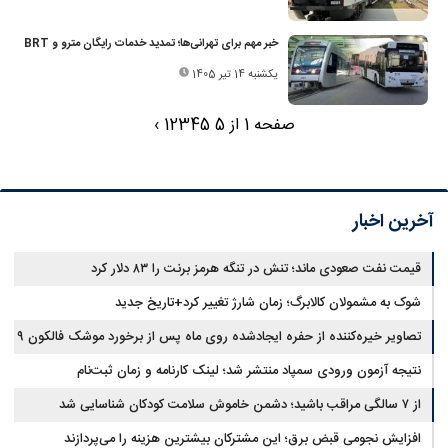
خبر مهم برای تهرانی‌ها؛ تمدید خدمات رایگان مترو و BRT
یکشنبه 14 تیر 1405
صفحه 1 از 5
5
4
3
2
1
›
آخرین اخبار
قیمت نفت صعودی ماند؛ تنش در تنگه هرمز برنت را ۸۳ دلار کرد
شوک به مشمولان کالابرگ؛ زمان شارژ تغییر کرد+تاریخ جدید
تصاویر خیره‌کننده از حفره ایجادشده روی ماه پس از برخورد موشک فالکون ۹
نتیجه آزمون ورودی سمپاد منتشر شد؛ لینک کارنامه و زمان ثبت‌نام
از ۷ سالگی مراقب باشید؛ دشمن خاموش سلامت کودکان شناسایی شد
افزایش نجومی قبض برق؛ این مشترکان بیشترین هزینه را می‌پردازند