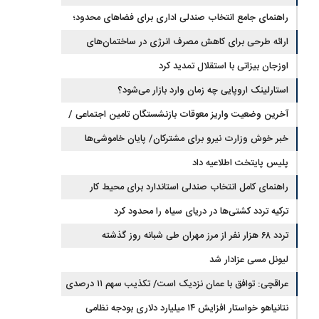
راهنمای جامع انتخاب صندلی اداری برای فضاهای محدود؛
تلفیق ارگونومی و طراحی
ارائه طرحی برای کاهش مصرف انرژی در ساختمان‌های
مسکونی
اوزجان بیزاتی با استقلال تمدید کرد
استارلینک اروپایی چه زمان وارد بازار می‌شود؟
آخرین وضعیت واریز معوقات بازنشستگان تامین اجتماعی /
رقم مابه‌التفاوت چقدر است؟
خبر خوش وزارت نیرو برای مشترکان/ پایان خاموشی‌ها
نزدیک است؟
پلیس پایتخت اطلاعیه داد
راهنمای کامل انتخاب صندلی استاندارد برای محیط کار
ترکیه تردد کشتی‌ها در دریای سیاه را محدود کرد
تردد ۶۸ هزار نفر از مرز مهران طی شبانه روز گذشته
لیونل مسی عزادار شد
عراقچی: توافق با عمان نزدیک است/ تکذیب سهم ۱۱ درصدی
ایران از خزر
نتانیاهو خواستار افزایش ۱۴ میلیارد دلاری بودجه نظامی