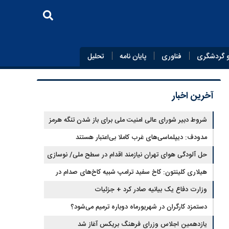
 گردشگری
فناوری
پایان‌ نامه
تحلیل
آخرین اخبار
شروط دبیر شورای عالی امنیت ملی برای باز شدن تنگه هرمز
مدودف: دیپلماسی‌های غرب کاملا بی‌اعتبار هستند
حل آلودگی هوای تهران نیازمند اقدام در سطح ملی/ نوسازی
حمل‌ونقل و کنترل بارگذاری‌هادراولویت
هیلاری کلینتون: کاخ سفید ترامپ شبیه کاخ‌های صدام در
زمان سقوط است
وزارت دفاع یک بیانیه صادر کرد + جزئیات
دستمزد کارگران در شهریورماه دوباره ترمیم می‌شود؟
یازدهمین اجلاس وزرای فرهنگ بریکس آغاز شد