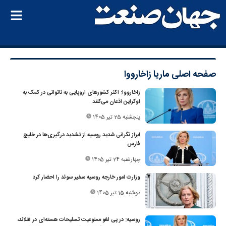
صفحه اصلی
ماریا زاخارووا
زاخارووا: اکثر کشورهای اروپایی به ناتوانی در کمک به
اوکراین اذعان می‌کنند
پنجشنبه 25 تیر 1405
ابراز نگرانی شدید روسیه از تشدید درگیری‌ها در خلیج
فارس
چهارشنبه 24 تیر 1405
وزارت امور خارجه روسیه سفیر سوئد را احضار کرد
دوشنبه 15 تیر 1405
روسیه: در پی لغو ممنوعیت تسلیحات هسته‌ای در فنلاند،