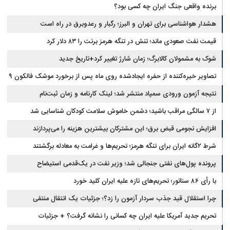
برنده واقعی جنگ ایران چه کسی بود؟
هشدار هواشناسی برای تهران و البرز؛ رگبار و رعدوبرق در راه است
قیمت نفت صعودی ماند؛ تنش در تنگه هرمز برنت را ۸۳ دلار کرد
شوک به مشمولان کالابرگ؛ زمان شارژ تغییر کرد+تاریخ جدید
تصاویر خیره‌کننده از حفره ایجادشده روی ماه پس از برخورد موشک فالکون ۹
نتیجه آزمون ورودی سمپاد منتشر شد؛ لینک کارنامه و زمان ثبت‌نام
از ۷ سالگی مراقب باشید؛ دشمن خاموش سلامت کودکان شناسایی شد
افزایش نجومی قبض برق؛ این مشترکان بیشترین هزینه را می‌پردازند
شرط ۲گانه ایران برای تنگه هرمز؛ تحریم‌ها و غرامت به معادله برگشتند
پرونده پول‌های نفتی جنجالی شد؛ وزیر نفت در یک‌قدمی استیضاح
با رأی ۸۶ سناتور؛ تحریم‌های تازه علیه ایران کلید خورد
چرا استقلال قید جذب سردار آزمون را زد؟؛ جزئیات یک انتقال منتفی
تحریم جدید آمریکا علیه ایران چه کسانی را نشانه گرفت؟ + جزئیات