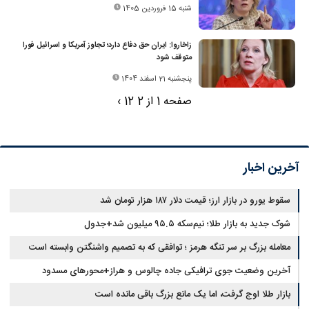
شنبه 15 فروردین 1405
زاخاروا: ایران حق دفاع دارد؛ تجاوز آمریکا و اسرائیل فورا
متوقف شود
پنجشنبه 21 اسفند 1404
صفحه 1 از 2
2
1
›
آخرین اخبار
سقوط یورو در بازار ارز؛ قیمت دلار ۱۸۷ هزار تومان شد
شوک جدید به بازار طلا؛ نیم‌سکه ۹۵.۵ میلیون شد+جدول
معامله بزرگ بر سر تنگه هرمز ؛ توافقی که به تصمیم واشنگتن وابسته است
آخرین وضعیت جوی ترافیکی جاده چالوس و هراز+محورهای مسدود
بازار طلا اوج گرفت، اما یک مانع بزرگ باقی مانده است