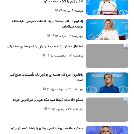
تدابیر لازم را اتخاذ خواهیم کرد
دوشنبه 8 تیر 1405
زاخارووا: رفتار ارمنستان به اقدامات ملموسی علیه منافع
روسیه می‌انجامد
چهارشنبه 13 خرداد 1405
استقبال مسکو از تصمیم پکن برای رد تحریم‌های ضدایرانی
پنجشنبه 17 اردیبهشت 1405
زاخارووا: نیروگاه هسته‌ای بوشهر یک تأسیسات صلح‌آمیز
است
چهارشنبه 2 اردیبهشت 1405
مسکو اقدامات آمریکا علیه تنگه هرمز را غیرقانونی خواند
پنجشنبه 27 فروردین 1405
مسکو حمله به نیروگاه اتمی بوشهر را به‌شدت محکوم کرد