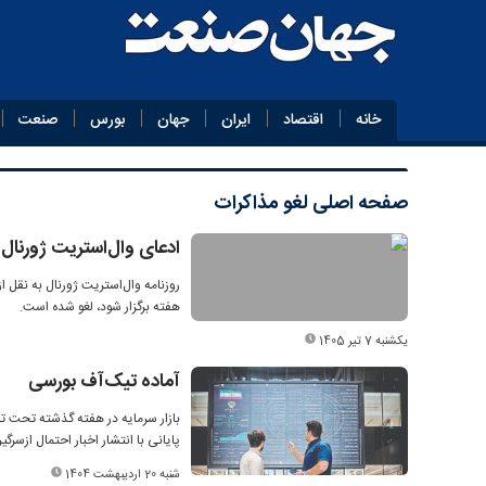
خانه
اقتصاد
ایران
جهان
بورس
صنعت
صفحه اصلی
لغو مذاکرات
ادعای وال‌استریت ژورنال د
روزنامه وال‌استریت ژورنال به نقل ا
هفته برگزار شود، لغو شده است.
یکشنبه 7 تیر 1405
آماده تیک‌آف بورسی
بازار سرمایه در هفته گذشته تحت تا
پایانی با انتشار اخبار احتمال ازس
شنبه 20 اردیبهشت 1404