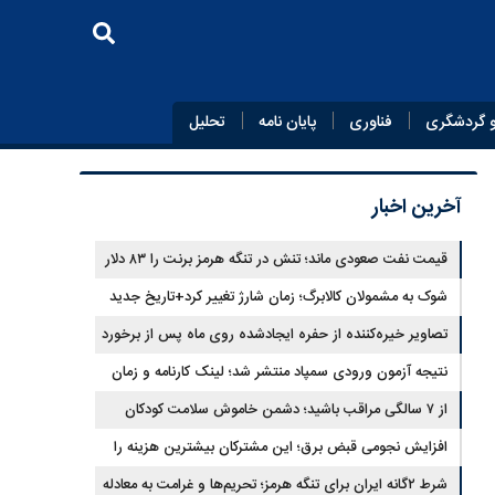
 گردشگری
فناوری
پایان‌ نامه
تحلیل
آخرین اخبار
قیمت نفت صعودی ماند؛ تنش در تنگه هرمز برنت را ۸۳ دلار
کرد
شوک به مشمولان کالابرگ؛ زمان شارژ تغییر کرد+تاریخ جدید
تصاویر خیره‌کننده از حفره ایجادشده روی ماه پس از برخورد
موشک فالکون ۹
نتیجه آزمون ورودی سمپاد منتشر شد؛ لینک کارنامه و زمان
ثبت‌نام
از ۷ سالگی مراقب باشید؛ دشمن خاموش سلامت کودکان
شناسایی شد
افزایش نجومی قبض برق؛ این مشترکان بیشترین هزینه را
می‌پردازند
شرط ۲گانه ایران برای تنگه هرمز؛ تحریم‌ها و غرامت به معادله