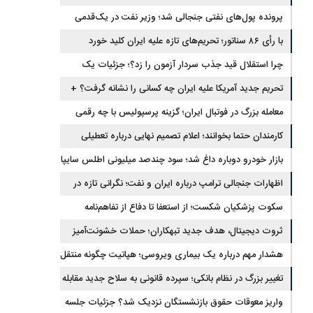
برگشتند
پرونده پول‌های نفتی جنجالی شد؛ وزیر نفت در یک‌قدمی
با رأی ۸۶ سناتور؛ تحریم‌های تازه علیه ایران کلید خورد
استیضاح
چرا استقلال قید جذب سردار آزمون را زد؟؛ جزئیات یک
انتقال منتفی
تحریم جدید آمریکا علیه ایران چه کسانی را نشانه گرفت؟ +
جزئیات
معامله بزرگ در فوتبال ایران؛ گزینه پرسپولیس با چه رقمی
جابه‌جا شد؟
کارمندان حتما بخوانند؛ اعلام تصمیم نهایی درباره تعطیلی
ادارات شنبه
بازار خودرو دوباره داغ شد؛ سود چندصد میلیونی اطلس سایپا
اظهارات جنجالی ترامپ درباره ایران و نفت؛ نگرانی تازه در
بازار انرژی
سکوت پزشکیان شکست؛ از استعفا تا دفاع از تفاهم‌نامه
جنجالی
ثروت دیجیتال، هدف جدید تبهکاران؛ حملات خشونت‌آمیز
رمزارزی افزایش یافت
هشدار مهم درباره یک بیماری ویروسی؛ هپاتیت چگونه منتقل
می‌شود؟
تغییر بزرگ در نظام بانکی؛ سپرده قانونی به سلاح جدید مقابله
با تورم تبدیل شد
واریز معوقات حقوق بازنشستگان نزدیک شد؟ جزئیات جلسه