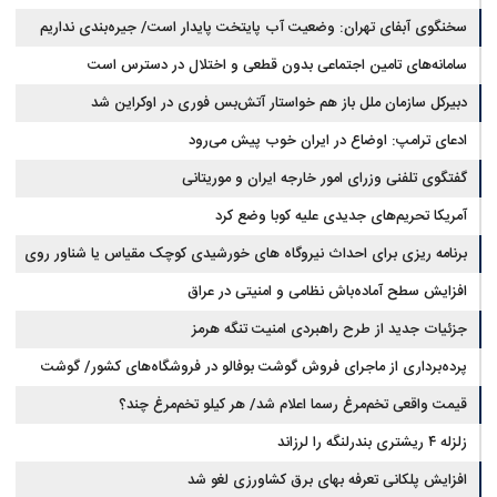
است
چقدر سرمایه نیاز دارد؟ + جدول مردادماه ۱۴۰۵
سخنگوی آبفای تهران: وضعیت آب پایتخت پایدار است/ جیره‌بندی نداریم
سامانه‌های تامین اجتماعی بدون قطعی و اختلال در دسترس است
دبیرکل سازمان ملل باز هم خواستار آتش‌بس فوری در اوکراین شد
ادعای ترامپ: اوضاع در ایران خوب پیش می‌رود
گفتگوی تلفنی وزرای امور خارجه ایران و موریتانی
آمریکا تحریم‌های جدیدی علیه کوبا وضع کرد
برنامه ریزی برای احداث نیروگاه های خورشیدی کوچک مقیاس یا شناور روی
آب در مازندران
افزایش سطح آماده‌باش نظامی و امنیتی در عراق
جزئیات جدید از طرح راهبردی امنیت تنگه هرمز
پرده‌برداری از ماجرای فروش گوشت بوفالو در فروشگاه‌های کشور/ گوشت
قیمت واقعی تخم‌مرغ رسما اعلام شد/ هر کیلو تخم‌مرغ چند؟
بوفالو از کجا وارد می‌شود؟/ هر کیلو بوفالو با چه قیمتی به فروش می‌رود؟
زلزله ۴ ریشتری بندرلنگه را لرزاند
افزایش پلکانی تعرفه بهای برق کشاورزی لغو شد