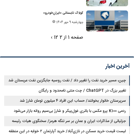
کولاک تابستانی «ایران‌خودرو»
چهارشنبه 9 مهر 1404
صفحه 1 از 2
2
1
›
آخرین اخبار
چین، مسیر خرید نفت را تغییر داد / نفت روسیه جایگزین نفت عربستان شد
تغییر بزرگ در ChatGPT / چت متنی نامحدود و رایگان
سرپرستان خانوار بخوانند/ حساب این افراد ۴ میلیون تومان شارژ شد
ردمی K100 پرو مکس با باتری غول‌پیکر و شارژ بی‌سیم روانه بازار می‌شود
جزئیاتی از مذاکرات ایران و عمان بر سر تنگه هرمز/ سخنگوی هیات رئیسه
لیست قیمت خرید مسکن در نازی‌آباد/ خرید آپارتمان ۲ خوابه در این منطقه
مجلس: بیانیه‌ای شامل تصحیح مسیر تردد دریایی در تنگه، در آستانه نهایی شدن