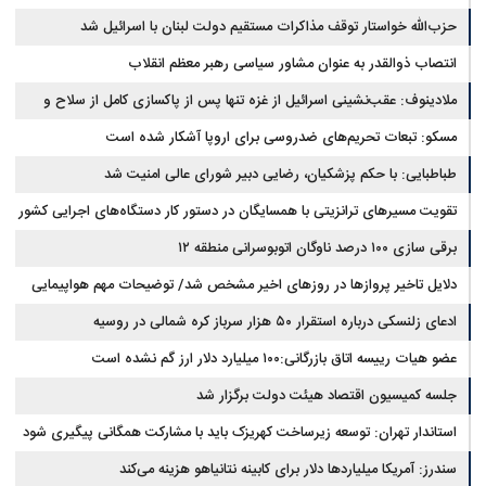
حزب‌الله خواستار توقف مذاکرات مستقیم دولت لبنان با اسرائیل شد
انتصاب ذوالقدر به عنوان مشاور سیاسی رهبر معظم انقلاب
ملادینوف: عقب‌نشینی اسرائیل از غزه تنها پس از پاکسازی کامل از سلاح و
تونل‌ها انجام می‌شود
مسکو: تبعات تحریم‌های ضدروسی برای اروپا آشکار شده است
طباطبایی: با حکم پزشکیان، رضایی دبیر شورای عالی امنیت شد
تقویت مسیرهای ترانزیتی با همسایگان در دستور کار دستگاه‌های اجرایی کشور
برقی سازی ۱۰۰ درصد ناوگان اتوبوسرانی منطقه ۱۲
دلایل تاخیر پروازها در روزهای اخیر مشخص شد/ توضیحات مهم هواپیمایی
کشوری
ادعای زلنسکی درباره استقرار ۵۰ هزار سرباز کره شمالی در روسیه
عضو هیات رییسه اتاق بازرگانی:۱۰۰ میلیارد دلار ارز گم نشده است
جلسه کمیسیون اقتصاد هیئت دولت برگزار شد
استاندار تهران: توسعه زیرساخت‌ کهریزک باید با مشارکت همگانی پیگیری شود
سندرز: آمریکا میلیاردها دلار برای کابینه نتانیاهو هزینه می‌کند