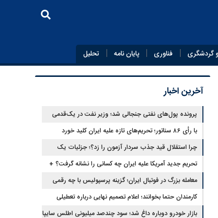
 گردشگری
فناوری
پایان‌ نامه
تحلیل
آخرین اخبار
پرونده پول‌های نفتی جنجالی شد؛ وزیر نفت در یک‌قدمی
با رأی ۸۶ سناتور؛ تحریم‌های تازه علیه ایران کلید خورد
استیضاح
چرا استقلال قید جذب سردار آزمون را زد؟؛ جزئیات یک
انتقال منتفی
تحریم جدید آمریکا علیه ایران چه کسانی را نشانه گرفت؟ +
جزئیات
معامله بزرگ در فوتبال ایران؛ گزینه پرسپولیس با چه رقمی
جابه‌جا شد؟
کارمندان حتما بخوانند؛ اعلام تصمیم نهایی درباره تعطیلی
ادارات شنبه
بازار خودرو دوباره داغ شد؛ سود چندصد میلیونی اطلس سایپا