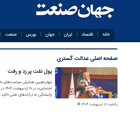
خانه
اقتصاد
ایران
جهان
بورس
صنعت
صفحه اصلی
عدالت گستری
پول نفت پر زد و رفت
چهاردهمین همایش سیاست‌های مالی و
اجتما
وابستگی به درآمدهای نفتی تاکید 
یکشنبه 21 اردیبهشت 1404