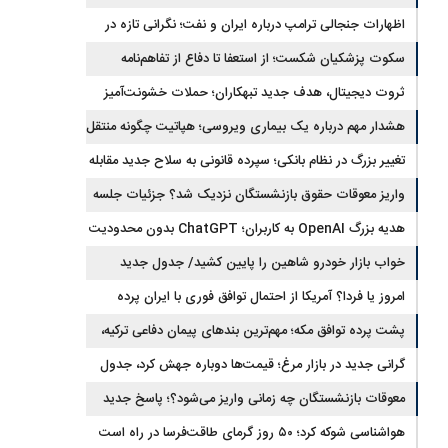
اظهارات جنجالی ترامپ درباره ایران و نفت؛ نگرانی تازه در
بازار انرژی
سکوت پزشکیان شکست؛ از استعفا تا دفاع از تفاهم‌نامه
جنجالی
ثروت دیجیتال، هدف جدید تبهکاران؛ حملات خشونت‌آمیز
رمزارزی افزایش یافت
هشدار مهم درباره یک بیماری ویروسی؛ هپاتیت چگونه منتقل
می‌شود؟
تغییر بزرگ در نظام بانکی؛ سپرده قانونی به سلاح جدید مقابله
با تورم تبدیل شد
واریز معوقات حقوق بازنشستگان نزدیک شد؟ جزئیات جلسه
تعیین تکلیف مطالبات
هدیه بزرگ OpenAI به کاربران؛ ChatGPT بدون محدودیت
پیام و با مدل جدید می‌آید
خواب بازار خودرو شاهین را پایین کشید/ جدول جدید
قیمت شاهین در مرداد
امروز یا فردا؟ آمریکا از احتمال توافق فوری با ایران پرده
برداشت
پشت پرده توافق مکه؛ مهم‌ترین بندهای پیمان دفاعی ترکیه،
پاکستان و عربستان
گرانی جدید در بازار مرغ؛ قیمت‌ها دوباره جهش کرد، جدول
نرخ‌های جدید
معوقات بازنشستگان چه زمانی واریز می‌شود؟؛ پاسخ جدید
تأمین اجتماعی
هواشناسی شوکه کرد؛ ۵۰ روز گرمای طاقت‌فرسا در راه است