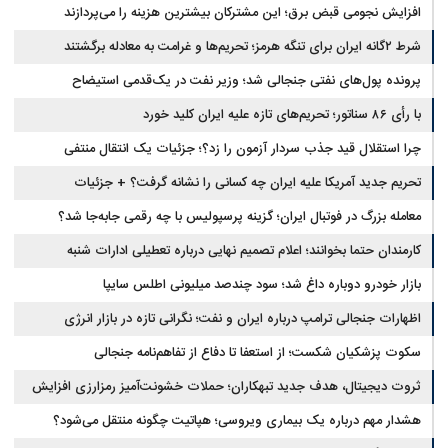
افزایش نجومی قبض برق؛ این مشترکان بیشترین هزینه را می‌پردازند
شرط ۲گانه ایران برای تنگه هرمز؛ تحریم‌ها و غرامت به معادله برگشتند
پرونده پول‌های نفتی جنجالی شد؛ وزیر نفت در یک‌قدمی استیضاح
با رأی ۸۶ سناتور؛ تحریم‌های تازه علیه ایران کلید خورد
چرا استقلال قید جذب سردار آزمون را زد؟؛ جزئیات یک انتقال منتفی
تحریم جدید آمریکا علیه ایران چه کسانی را نشانه گرفت؟ + جزئیات
معامله بزرگ در فوتبال ایران؛ گزینه پرسپولیس با چه رقمی جابه‌جا شد؟
کارمندان حتما بخوانند؛ اعلام تصمیم نهایی درباره تعطیلی ادارات شنبه
بازار خودرو دوباره داغ شد؛ سود چندصد میلیونی اطلس سایپا
اظهارات جنجالی ترامپ درباره ایران و نفت؛ نگرانی تازه در بازار انرژی
سکوت پزشکیان شکست؛ از استعفا تا دفاع از تفاهم‌نامه جنجالی
ثروت دیجیتال، هدف جدید تبهکاران؛ حملات خشونت‌آمیز رمزارزی افزایش
یافت
هشدار مهم درباره یک بیماری ویروسی؛ هپاتیت چگونه منتقل می‌شود؟