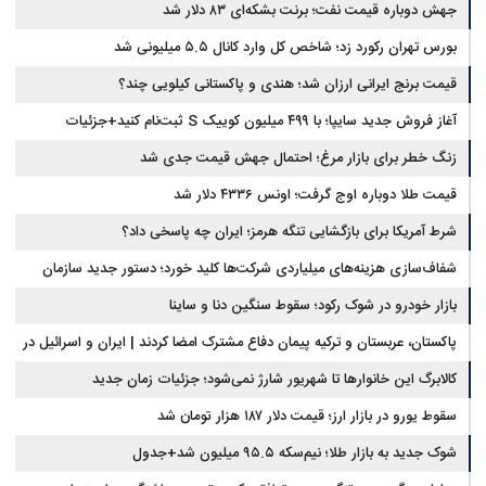
جهش دوباره قیمت نفت؛ برنت بشکه‌ای ۸۳ دلار شد
بورس تهران رکورد زد؛ شاخص کل وارد کانال ۵.۵ میلیونی شد
قیمت برنج ایرانی ارزان شد؛ هندی و پاکستانی کیلویی چند؟
آغاز فروش جدید سایپا؛ با ۴۹۹ میلیون کوییک S ثبت‌نام کنید+جزئیات
زنگ خطر برای بازار مرغ؛ احتمال جهش قیمت جدی شد
قیمت طلا دوباره اوج گرفت؛ اونس ۴۳۳۶ دلار شد
شرط آمریکا برای بازگشایی تنگه هرمز؛ ایران چه پاسخی داد؟
شفاف‌سازی هزینه‌های میلیاردی شرکت‌ها کلید خورد؛ دستور جدید سازمان
بورس
بازار خودرو در شوک رکود؛ سقوط سنگین دنا و ساینا
پاکستان، عربستان و ترکیه پیمان دفاع مشترک امضا کردند | ایران و اسرائیل در
سایه پیمان جدید منطقه‌ای
کالابرگ این خانوارها تا شهریور شارژ نمی‌شود؛ جزئیات زمان جدید
سقوط یورو در بازار ارز؛ قیمت دلار ۱۸۷ هزار تومان شد
شوک جدید به بازار طلا؛ نیم‌سکه ۹۵.۵ میلیون شد+جدول