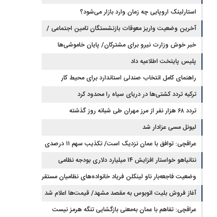
استارلینک اروپایی چه زمان وارد بازار می‌شود؟
آخرین وضعیت واریز معوقات بازنشستگان تامین اجتماعی /
رقم مابه‌التفاوت چقدر است؟
خبر خوش وزارت نیرو برای مشترکان/ پایان خاموشی‌ها
نزدیک است؟
پلیس پایتخت اطلاعیه داد
راهنمای کامل انتخاب صندلی استاندارد برای محیط کار
ترکیه تردد کشتی‌ها در دریای سیاه را محدود کرد
تردد ۶۸ هزار نفر از مرز مهران طی شبانه روز گذشته
لیونل مسی عزادار شد
عراقچی: توافق با عمان نزدیک است/ تکذیب سهم ۱۱ درصدی
ایران از خزر
نتانیاهو خواستار افزایش ۱۴ میلیارد دلاری بودجه نظامی
اسرائیل شد
وضعیت فاجعه‌بار ناو لینکلن فریاد خانواده‌های نظامیان مستقر
در دریا را بلند کرد
آغاز فروش بلیت اتوبوس به مقصد مشهد/ قیمت‌ها اعلام شد
عراقچی: تفاهم با عمان به‌معنی بازگشایی تنگه هرمز نیست