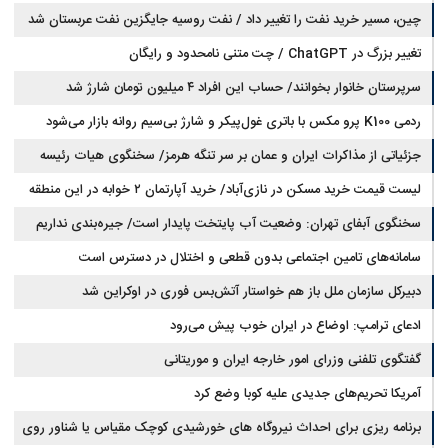
چین، مسیر خرید نفت را تغییر داد / نفت روسیه جایگزین نفت عربستان شد
تغییر بزرگ در ChatGPT / چت متنی نامحدود و رایگان
سرپرستان خانوار بخوانند/ حساب این افراد ۴ میلیون تومان شارژ شد
ردمی K100 پرو مکس با باتری غول‌پیکر و شارژ بی‌سیم روانه بازار می‌شود
جزئیاتی از مذاکرات ایران و عمان بر سر تنگه هرمز/ سخنگوی هیات رئیسه
لیست قیمت خرید مسکن در نازی‌آباد/ خرید آپارتمان ۲ خوابه در این منطقه
مجلس: بیانیه‌ای شامل تصحیح مسیر تردد دریایی در تنگه، در آستانه نهایی شدن
است
چقدر سرمایه نیاز دارد؟ + جدول مردادماه ۱۴۰۵
سخنگوی آبفای تهران: وضعیت آب پایتخت پایدار است/ جیره‌بندی نداریم
سامانه‌های تامین اجتماعی بدون قطعی و اختلال در دسترس است
دبیرکل سازمان ملل باز هم خواستار آتش‌بس فوری در اوکراین شد
ادعای ترامپ: اوضاع در ایران خوب پیش می‌رود
گفتگوی تلفنی وزرای امور خارجه ایران و موریتانی
آمریکا تحریم‌های جدیدی علیه کوبا وضع کرد
برنامه ریزی برای احداث نیروگاه های خورشیدی کوچک مقیاس یا شناور روی