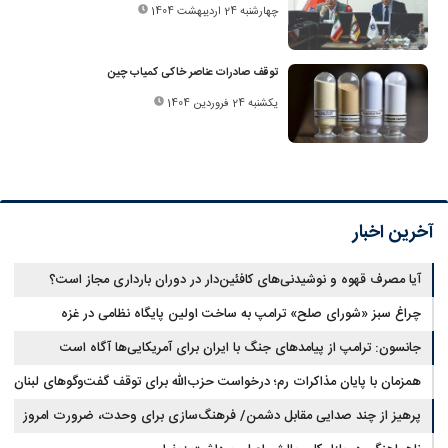
چهارشنبه 24 اردیبهشت 1404
توقف صادرات عناصر خاکی کمیاب چین
یکشنبه 24 فروردین 1404
آخرین اخبار
آیا مصرف قهوه و نوشیدنی‌های کافئین‌دار در دوران بارداری مجاز است؟
چراغ سبز «شورای صلح» ترامپ به ساخت اولین پایگاه نظامی در غزه
جانسون: ترامپ از پیامدهای جنگ با ایران برای آمریکایی‌ها آگاه است
همزمان با پایان مذاکرات رم؛ درخواست حزب‌الله برای توقف گفت‌وگوهای لبنان
با اسرائیل
پرهیز از چند صدایی مقابل دشمن/ فرهنگ‌سازی برای وحدت، ضرورت امروز