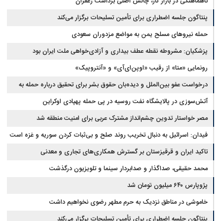
کشور است
ناهماهنگی در بازار کار، چالش اصلی برداشت زعفران
پنتاگون جلسه اضطراری برای تأمین تسلیحات برگزار می‌کند
حمله نیروهای مسلح یمن به مواضع مزدوران سعودی
پزشکیان: مشروطه نقطه عطف بیداری و آزادی‌خواهی ملت ایران بود
رونمایی «متا» از رقیب «اوپن‌ای‌آی» و «آنتروپیک»
درخواست عفو بین‌الملل و دیده‌بان حقوق بشر برای تحقیق درباره حمله به
خبرنگاران در لبنان
آتش‌سوزی در پالایشگاه نفت روسیه در پی حمله پهپادی اوکراین
مصر خواستار تدوین چشم‌انداز مشترک عربی برای امنیت منطقه شد
فیدان: اسرائیل به دنبال تخریب روند صلح و بی‌ثبات کردن سوریه و غزه است
تاکید ایران و قرقیزستان بر گسترش همکاری‌های تجاری و معدنی
محمد حقیقی، صداگذار و صدابردار سینما و تلویزیون درگذشت
پژوپارس ۶۴۰ میلیون تومان شد
خاموشی در مناطق نزدیک به حرم مطهر رضوی نخواهیم داشت
پنتاگون جلسه اضطراری برای تأمین تسلیحات برگزار می‌کند