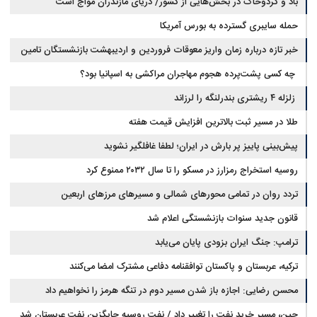
باد و گردوخاک در بخش‌هایی از کشور/ دریای مازندران مواج است
حمله سایبری گسترده به بورس آمریکا
خبر تازه درباره زمان واریز معوقات فروردین و اردیبهشت بازنشستگان تامین
اجتماعی
چه کسی پشت‌پرده هجوم مهاجران مراکشی به اسپانیا بود؟
زلزله ۴ ریشتری بندرلنگه را لرزاند
طلا در مسیر ثبت بالاترین افزایش قیمت هفته
پیش‌بینی پاییز پر بارش در ایران؛ لطفا غافلگیر نشوید
روسیه استخراج رمزارز در مسکو را تا سال ۲۰۳۲ ممنوع کرد
تردد روان در تمامی محورهای شمالی و مسیرهای مرزهای اربعین
قانون جدید سنوات بازنشستگی اعلام شد
ترامپ: جنگ ایران بزودی پایان می‌یابد
ترکیه، عربستان و پاکستان توافقنامه دفاعی مشترک امضا می‌کنند
محسن رضایی: اجازه باز شدن مسیر دوم در تنگه هرمز را نخواهیم داد
چین، مسیر خرید نفت را تغییر داد / نفت روسیه جایگزین نفت عربستان شد