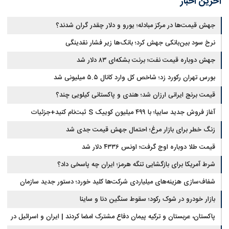
آخرین اخبار
جهش قیمت‌ها در مرکز مبادله؛ یورو و دلار چقدر گران شدند؟
نرخ سود بین‌بانکی جهش کرد؛ بانک‌ها زیر فشار نقدینگی
جهش دوباره قیمت نفت؛ برنت بشکه‌ای ۸۳ دلار شد
بورس تهران رکورد زد؛ شاخص کل وارد کانال ۵.۵ میلیونی شد
قیمت برنج ایرانی ارزان شد؛ هندی و پاکستانی کیلویی چند؟
آغاز فروش جدید سایپا؛ با ۴۹۹ میلیون کوییک S ثبت‌نام کنید+جزئیات
زنگ خطر برای بازار مرغ؛ احتمال جهش قیمت جدی شد
قیمت طلا دوباره اوج گرفت؛ اونس ۴۳۳۶ دلار شد
شرط آمریکا برای بازگشایی تنگه هرمز؛ ایران چه پاسخی داد؟
شفاف‌سازی هزینه‌های میلیاردی شرکت‌ها کلید خورد؛ دستور جدید سازمان
بورس
بازار خودرو در شوک رکود؛ سقوط سنگین دنا و ساینا
پاکستان، عربستان و ترکیه پیمان دفاع مشترک امضا کردند | ایران و اسرائیل در