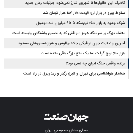
سایه پیمان جدید منطقه‌ای
کالابرگ این خانوارها تا شهریور شارژ نمی‌شود؛ جزئیات زمان جدید
سقوط یورو در بازار ارز؛ قیمت دلار ۱۸۷ هزار تومان شد
شوک جدید به بازار طلا؛ نیم‌سکه ۹۵.۵ میلیون شد+جدول
معامله بزرگ بر سر تنگه هرمز ؛ توافقی که به تصمیم واشنگتن وابسته است
آخرین وضعیت جوی ترافیکی جاده چالوس و هراز+محورهای مسدود
بازار طلا اوج گرفت، اما یک مانع بزرگ باقی مانده است
برنده واقعی جنگ ایران چه کسی بود؟
هشدار هواشناسی برای تهران و البرز؛ رگبار و رعدوبرق در راه است
صدای بخش خصوصی ایران