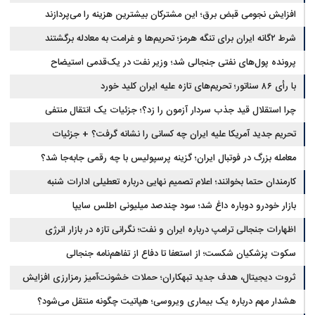
افزایش نجومی قبض برق؛ این مشترکان بیشترین هزینه را می‌پردازند
شرط ۲گانه ایران برای تنگه هرمز؛ تحریم‌ها و غرامت به معادله برگشتند
پرونده پول‌های نفتی جنجالی شد؛ وزیر نفت در یک‌قدمی استیضاح
با رأی ۸۶ سناتور؛ تحریم‌های تازه علیه ایران کلید خورد
چرا استقلال قید جذب سردار آزمون را زد؟؛ جزئیات یک انتقال منتفی
تحریم جدید آمریکا علیه ایران چه کسانی را نشانه گرفت؟ + جزئیات
معامله بزرگ در فوتبال ایران؛ گزینه پرسپولیس با چه رقمی جابه‌جا شد؟
کارمندان حتما بخوانند؛ اعلام تصمیم نهایی درباره تعطیلی ادارات شنبه
بازار خودرو دوباره داغ شد؛ سود چندصد میلیونی اطلس سایپا
اظهارات جنجالی ترامپ درباره ایران و نفت؛ نگرانی تازه در بازار انرژی
سکوت پزشکیان شکست؛ از استعفا تا دفاع از تفاهم‌نامه جنجالی
ثروت دیجیتال، هدف جدید تبهکاران؛ حملات خشونت‌آمیز رمزارزی افزایش
یافت
هشدار مهم درباره یک بیماری ویروسی؛ هپاتیت چگونه منتقل می‌شود؟