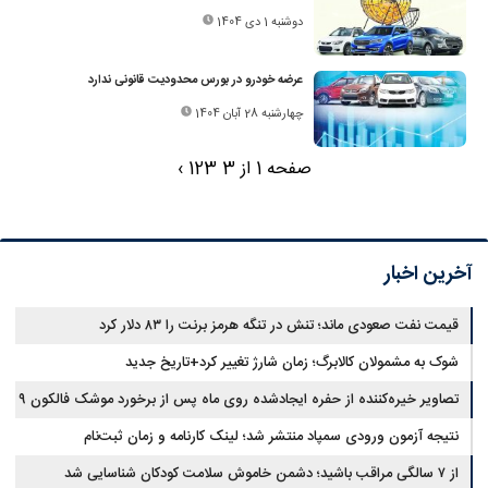
دوشنبه 1 دی 1404
عرضه خودرو در بورس محدودیت قانونی ندارد
چهارشنبه 28 آبان 1404
صفحه 1 از 3
3
2
1
›
آخرین اخبار
قیمت نفت صعودی ماند؛ تنش در تنگه هرمز برنت را ۸۳ دلار کرد
شوک به مشمولان کالابرگ؛ زمان شارژ تغییر کرد+تاریخ جدید
تصاویر خیره‌کننده از حفره ایجادشده روی ماه پس از برخورد موشک فالکون ۹
نتیجه آزمون ورودی سمپاد منتشر شد؛ لینک کارنامه و زمان ثبت‌نام
از ۷ سالگی مراقب باشید؛ دشمن خاموش سلامت کودکان شناسایی شد