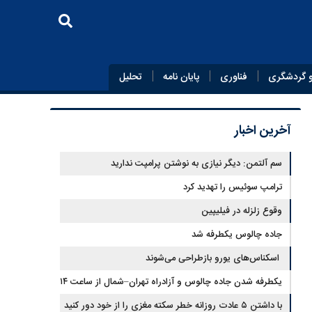
 گردشگری
فناوری
پایان‌ نامه
تحلیل
آخرین اخبار
سم آلتمن: دیگر نیازی به نوشتن پرامپت ندارید
ترامپ سوئیس را تهدید کرد
وقوع زلزله در فیلیپین
جاده چالوس یکطرفه شد
اسکناس‌های یورو بازطراحی می‌شوند
یکطرفه شدن جاده چالوس و آزادراه تهران–شمال از ساعت ۱۴
با داشتن ۵ عادت روزانه خطر سکته مغزی را از خود دور کنید