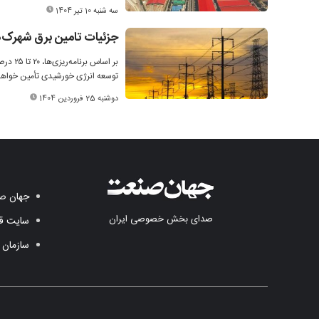
سه شنبه 10 تیر 1404
جزئیات تامین برق شهرک‌
بر اسا
توسعه انرژی خورشیدی تأمین خواه
دوشنبه 25 فروردین 1404
جهان صن
صدای بخش خصوصی ایران
سایت قد
سازمان 