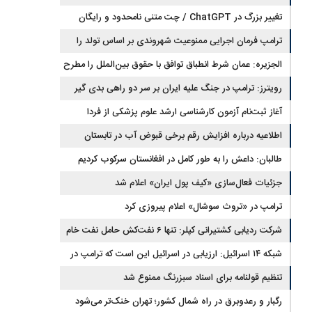
تغییر بزرگ در ChatGPT / چت متنی نامحدود و رایگان
ترامپ فرمان اجرایی ممنوعیت شهروندی بر اساس تولد را
امضا کرد
الجزیره: عمان شرط انطباق توافق با حقوق بین‌الملل را مطرح
کرد و ایران پذیرفت
رویترز: ترامپ در جنگ علیه ایران بر سر دو راهی بدی گیر
افتاده است
آغاز ثبت‌نام‌ آزمون کارشناسی ارشد علوم پزشکی از فردا
اطلاعیه درباره افزایش رقم برخی قبوض آب در تابستان
طالبان: داعش را به طور کامل در افغانستان سرکوب کردیم
جزئیات فعال‌سازی «کیف پول ایران» اعلام شد
ترامپ در «تروث سوشال» اعلام پیروزی کرد
شرکت ردیابی کشتیرانی کپلر: تنها ۶ نفت‌کش حامل نفت خام
این هفته از تنگه هرمز خارج شدند
شبکه ۱۴ اسرائیل: ارزیابی در اسرائیل این است که ترامپ در
مسیر توافق با ایران قرار دارد
تنظیم قولنامه برای اسناد سبزرنگ ممنوع شد
رگبار و رعدوبرق در راه شمال کشور؛ تهران خنک‌تر می‌شود