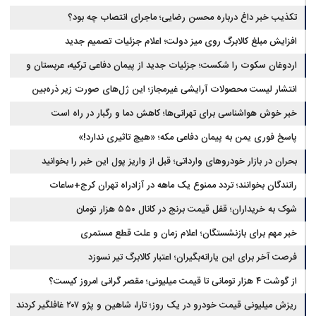
تکذیب خبر داغ درباره محسن رضایی؛ ماجرای انتصاب چه بود؟
افزایش مبلغ کالابرگ روی میز دولت؛ اعلام جزئیات تصمیم جدید
اردوغان سکوت را شکست؛ جزئیات جدید از پیمان دفاعی ترکیه، عربستان و
پاکستان
انتشار لیست محصولات آرایشی غیرمجاز؛ این ژل‌های صورت زیر ذره‌بین
خبر خوش هواشناسی برای تهرانی‌ها؛ کاهش دما و رگبار در راه است
پاسخ فوری یمن به پیمان دفاعی مکه؛ «هیچ تاثیری ندارد!»
بحران در بازار خودروهای وارداتی؛ قبل از واریز پول این خبر را بخوانید
رانندگان بخوانند؛ تردد ممنوع یک ماهه در آزادراه تهران کرج+ساعات
شوک به خریداران؛ قفل قیمت برنج در کانال ۵۵۰ هزار تومان
خبر مهم برای بازنشستگان؛ اعلام زمان و علت قطع مستمری
فرصت آخر برای این یارانه‌بگیران؛ اعتبار کالابرگ تیر نسوزد
از گوشت ۴ هزار تومانی تا قیمت میلیونی؛ مقصر گرانی امروز کیست؟
ریزش میلیونی قیمت خودرو در یک روز؛ تارا، شاهین و پژو ۲۰۷ غافلگیر کردند