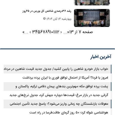
رشد ۳۶‌درصدی شاخص کل بورس در ۴۵روز
چهارشنبه 14 آبان 1404
صفحه 7 از 13
«
...
‹
12
11
10
9
8
7
6
5
4
3
›
...
»
آخرین اخبار
خواب بازار خودرو شاهین را پایین کشید/ جدول جدید قیمت شاهین در مرداد
امروز یا فردا؟ آمریکا از احتمال توافق فوری با ایران پرده برداشت
پشت پرده توافق مکه؛ مهم‌ترین بندهای پیمان دفاعی ترکیه، پاکستان و
عربستان
گرانی جدید در بازار مرغ؛ قیمت‌ها دوباره جهش کرد، جدول نرخ‌های جدید
معوقات بازنشستگان چه زمانی واریز می‌شود؟؛ پاسخ جدید تأمین اجتماعی
هواشناسی شوکه کرد؛ ۵۰ روز گرمای طاقت‌فرسا در راه است