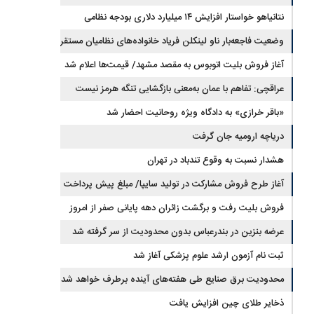
ایران از خزر
نتانیاهو خواستار افزایش ۱۴ میلیارد دلاری بودجه نظامی
اسرائیل شد
وضعیت فاجعه‌بار ناو لینکلن فریاد خانواده‌های نظامیان مستقر
در دریا را بلند کرد
آغاز فروش بلیت اتوبوس به مقصد مشهد/ قیمت‌ها اعلام شد
عراقچی: تفاهم با عمان به‌معنی بازگشایی تنگه هرمز نیست
«باقر خرازی» به دادگاه ویژه روحانیت احضار شد
دریاچه ارومیه جان گرفت
هشدار نسبت به وقوع تندباد در تهران
آغاز طرح فروش مشارکت در تولید سایپا/ مبلغ پیش پرداخت
اعلام شد
فروش بلیت رفت و برگشت زائران دهه پایانی صفر از امروز
آغاز شد
عرضه بنزین در بندرعباس بدون محدودیت از سر گرفته شد
ثبت نام آزمون ارشد علوم پزشکی آغاز شد
محدودیت‌ برق صنایع طی هفته‌های آینده برطرف خواهد شد
ذخایر طلای چین افزایش یافت