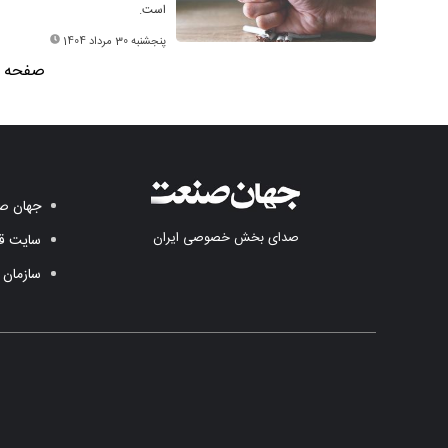
است.
پنجشنبه 30 مرداد 1404
صفحه 3 از 4
جهان صن
صدای بخش خصوصی ایران
سایت قد
سازمان 