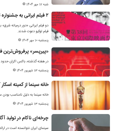
شنبه 12 مهر 1404
۲ فیلم ایرانی به جشنواره توکیو دعوت شدند
دو فیلم ایرانی «دور درمیانه شرق» به
فیلم توکیو دعوت شدند.
پنجشنبه 10 مهر 1404
«پیرپسر» پرفروش‌ترین ف
در هفته گذشته، باکس اکران حدود ۶۰۶ هزار مخاطب را به سینما جذب کرد و فروش کلی به ۵۱ میلیارد تومان رسید.
پنجشنبه 13 شهریور 1404
خانه سینما از کمیته اسکار 
خانه سینما به دلیل نامناسب بودن ساز
پنجشنبه 13 شهریور 1404
چرخه‌ای ناکام در تولید آگ
سینمای ایران نتوانسته است در ارائ