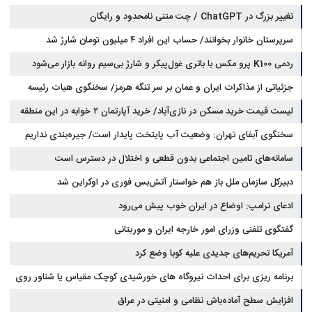
تغییر بزرگ در ChatGPT / چت متنی نامحدود و رایگان
سرپرستان خانوار بخوانند/ حساب این افراد ۴ میلیون تومان شارژ شد
ردمی K100 پرو مکس با باتری غول‌پیکر و شارژ بی‌سیم روانه بازار می‌شود
جزئیاتی از مذاکرات ایران و عمان بر سر تنگه هرمز/ سخنگوی هیات رئیسه
لیست قیمت خرید مسکن در نازی‌آباد/ خرید آپارتمان ۲ خوابه در این منطقه
مجلس: بیانیه‌ای شامل تصحیح مسیر تردد دریایی در تنگه، در آستانه نهایی شدن
است
چقدر سرمایه نیاز دارد؟ + جدول مردادماه ۱۴۰۵
سخنگوی آبفای تهران: وضعیت آب پایتخت پایدار است/ جیره‌بندی نداریم
سامانه‌های تامین اجتماعی بدون قطعی و اختلال در دسترس است
دبیرکل سازمان ملل باز هم خواستار آتش‌بس فوری در اوکراین شد
ادعای ترامپ: اوضاع در ایران خوب پیش می‌رود
گفتگوی تلفنی وزرای امور خارجه ایران و موریتانی
آمریکا تحریم‌های جدیدی علیه کوبا وضع کرد
برنامه ریزی برای احداث نیروگاه های خورشیدی کوچک مقیاس یا شناور روی
آب در مازندران
افزایش سطح آماده‌باش نظامی و امنیتی در عراق