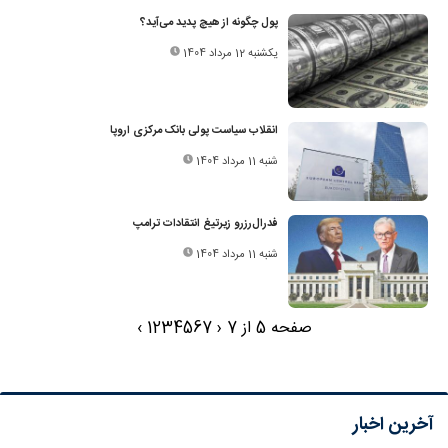
پول چگونه از هیچ پدید می‌آید؟
یکشنبه 12 مرداد 1404
انقلاب سیاست پولی بانک مرکزی اروپا
شنبه 11 مرداد 1404
فدرال‌رزرو زیرتیغ انتقادات ترامپ
شنبه 11 مرداد 1404
صفحه 5 از 7
‹
7
6
5
4
3
2
1
›
آخرین اخبار