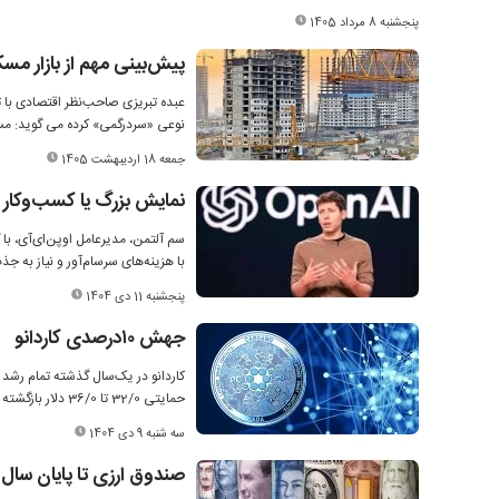
پنجشنبه 8 مرداد 1405
پیش‌بینی مهم از بازار 
عبده تبریزی صاحب‌نظر اقتصادی با تاک
نوعی «سردرگمی» کرده می گوید: مس
جمعه 18 اردیبهشت 1405
نمایش بزرگ یا کسب‌وکار پ
سم آلتمن، مدیرعامل اوپن‌ای‌آی، با
با هزینه‌های سرسام‌آور و نیاز به 
پنجشنبه 11 دی 1404
جهش ۱۰‌درصدی کاردانو
حمایتی 32/‌0 تا 36/‌0 دلار بازگشته است؛ همان سطحی که در سال ۲۰۲۴ جهش قیمت از آنجا آغاز شده بود.
سه شنبه 9 دی 1404
صندوق ارزی تا پایان سال ف