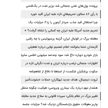
برگشتند
پرونده پول‌های نفتی جنجالی شد؛ وزیر نفت در یک‌قدمی
با رأی ۸۶ سناتور؛ تحریم‌های تازه علیه ایران کلید خورد
استیضاح
چرا استقلال قید جذب سردار آزمون را زد؟؛ جزئیات یک
انتقال منتفی
تحریم جدید آمریکا علیه ایران چه کسانی را نشانه گرفت؟ +
جزئیات
معامله بزرگ در فوتبال ایران؛ گزینه پرسپولیس با چه رقمی
جابه‌جا شد؟
کارمندان حتما بخوانند؛ اعلام تصمیم نهایی درباره تعطیلی
ادارات شنبه
بازار خودرو دوباره داغ شد؛ سود چندصد میلیونی اطلس سایپا
اظهارات جنجالی ترامپ درباره ایران و نفت؛ نگرانی تازه در
بازار انرژی
سکوت پزشکیان شکست؛ از استعفا تا دفاع از تفاهم‌نامه
جنجالی
ثروت دیجیتال، هدف جدید تبهکاران؛ حملات خشونت‌آمیز
رمزارزی افزایش یافت
هشدار مهم درباره یک بیماری ویروسی؛ هپاتیت چگونه منتقل
می‌شود؟
تغییر بزرگ در نظام بانکی؛ سپرده قانونی به سلاح جدید مقابله
با تورم تبدیل شد
واریز معوقات حقوق بازنشستگان نزدیک شد؟ جزئیات جلسه