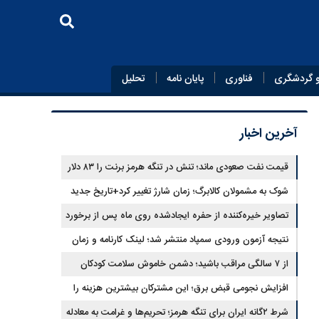
 گردشگری
فناوری
پایان‌ نامه
تحلیل
آخرین اخبار
قیمت نفت صعودی ماند؛ تنش در تنگه هرمز برنت را ۸۳ دلار
کرد
شوک به مشمولان کالابرگ؛ زمان شارژ تغییر کرد+تاریخ جدید
تصاویر خیره‌کننده از حفره ایجادشده روی ماه پس از برخورد
موشک فالکون ۹
نتیجه آزمون ورودی سمپاد منتشر شد؛ لینک کارنامه و زمان
ثبت‌نام
از ۷ سالگی مراقب باشید؛ دشمن خاموش سلامت کودکان
شناسایی شد
افزایش نجومی قبض برق؛ این مشترکان بیشترین هزینه را
می‌پردازند
شرط ۲گانه ایران برای تنگه هرمز؛ تحریم‌ها و غرامت به معادله