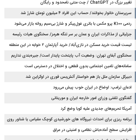
تغییر بزرگ در ChatGPT / چت متنی نامحدود و رایگان
سرپرستان خانوار بخوانند/ حساب این افراد ۴ میلیون تومان شارژ شد
ردمی K100 پرو مکس با باتری غول‌پیکر و شارژ بی‌سیم روانه بازار می‌شود
جزئیاتی از مذاکرات ایران و عمان بر سر تنگه هرمز/ سخنگوی هیات رئیسه
لیست قیمت خرید مسکن در نازی‌آباد/ خرید آپارتمان ۲ خوابه در این منطقه
مجلس: بیانیه‌ای شامل تصحیح مسیر تردد دریایی در تنگه، در آستانه نهایی شدن
است
چقدر سرمایه نیاز دارد؟ + جدول مردادماه ۱۴۰۵
سخنگوی آبفای تهران: وضعیت آب پایتخت پایدار است/ جیره‌بندی نداریم
سامانه‌های تامین اجتماعی بدون قطعی و اختلال در دسترس است
دبیرکل سازمان ملل باز هم خواستار آتش‌بس فوری در اوکراین شد
ادعای ترامپ: اوضاع در ایران خوب پیش می‌رود
گفتگوی تلفنی وزرای امور خارجه ایران و موریتانی
آمریکا تحریم‌های جدیدی علیه کوبا وضع کرد
برنامه ریزی برای احداث نیروگاه های خورشیدی کوچک مقیاس یا شناور روی
آب در مازندران
افزایش سطح آماده‌باش نظامی و امنیتی در عراق