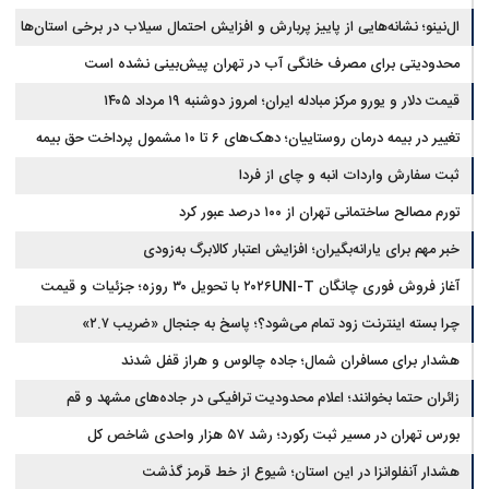
ال‌نینو؛ نشانه‌هایی از پاییز پربارش و افزایش احتمال سیلاب در برخی استان‌ها
محدودیتی برای مصرف خانگی آب در تهران پیش‌بینی نشده است
قیمت دلار و یورو مرکز مبادله ایران؛ امروز دوشنبه ۱۹ مرداد ۱۴۰۵
تغییر در بیمه درمان روستاییان؛ دهک‌های ۶ تا ۱۰ مشمول پرداخت حق بیمه
شدند
ثبت سفارش واردات انبه و چای از فردا
تورم مصالح ساختمانی تهران از ۱۰۰ درصد عبور کرد
خبر مهم برای یارانه‌بگیران؛ افزایش اعتبار کالابرگ به‌زودی
آغاز فروش فوری چانگان ۲۰۲۶UNI-T با تحویل ۳۰ روزه؛ جزئیات و قیمت
چرا بسته اینترنت زود تمام می‌شود؟؛ پاسخ به جنجال «ضریب ۲.۷»
هشدار برای مسافران شمال؛ جاده چالوس و هراز قفل شدند
زائران حتما بخوانند؛ اعلام محدودیت ترافیکی در جاده‌های مشهد و قم
بورس تهران در مسیر ثبت رکورد؛ رشد ۵۷ هزار واحدی شاخص کل
هشدار آنفلوانزا در این استان؛ شیوع از خط قرمز گذشت