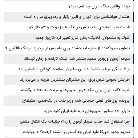
برنده واقعی جنگ ایران چه کسی بود؟
هشدار هواشناسی برای تهران و البرز؛ رگبار و رعدوبرق در راه است
قیمت نفت صعودی ماند؛ تنش در تنگه هرمز برنت را ۸۳ دلار کرد
شوک به مشمولان کالابرگ؛ زمان شارژ تغییر کرد+تاریخ جدید
تصاویر خیره‌کننده از حفره ایجادشده روی ماه پس از برخورد موشک فالکون ۹
نتیجه آزمون ورودی سمپاد منتشر شد؛ لینک کارنامه و زمان ثبت‌نام
از ۷ سالگی مراقب باشید؛ دشمن خاموش سلامت کودکان شناسایی شد
افزایش نجومی قبض برق؛ این مشترکان بیشترین هزینه را می‌پردازند
شرط ۲گانه ایران برای تنگه هرمز؛ تحریم‌ها و غرامت به معادله برگشتند
پرونده پول‌های نفتی جنجالی شد؛ وزیر نفت در یک‌قدمی استیضاح
با رأی ۸۶ سناتور؛ تحریم‌های تازه علیه ایران کلید خورد
چرا استقلال قید جذب سردار آزمون را زد؟؛ جزئیات یک انتقال منتفی
تحریم جدید آمریکا علیه ایران چه کسانی را نشانه گرفت؟ + جزئیات