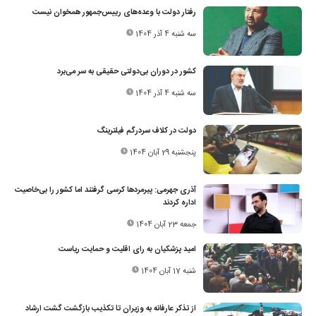
رفتار دولت با وعده‌های رییس‌جمهور همخوان نیست
سه شنبه 4 آذر 1404
کشور در دوران بی‌دولتی حقیقی به سر می‌برد
سه شنبه 4 آذر 1404
دولت در کلاف سردرگم فیلترینگ
پنجشنبه 29 آبان 1404
آذری جهرمی: پیرمردها کرسی گرفتند اما کشور را بی‌خاصیت
اداره کردند
جمعه 23 آبان 1404
امید پزشکیان به رای اقلیت و حمایت ریاست
شنبه 17 آبان 1404
از تذکر عارفانه به وزیران تا تکذیب بازگشت گشت ارشاد