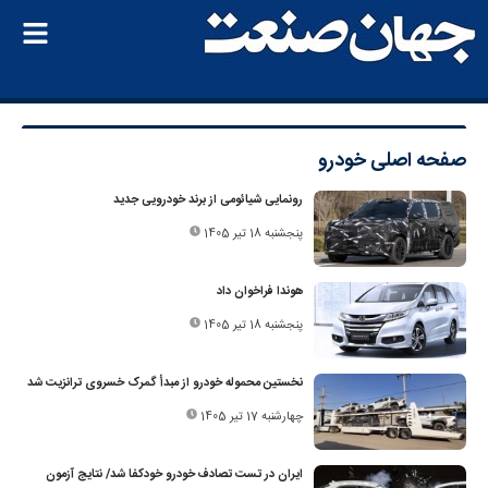
صفحه اصلی
خودرو
رونمایی شیائومی از برند خودرویی جدید
پنجشنبه 18 تیر 1405
هوندا فراخوان داد
پنجشنبه 18 تیر 1405
نخستین محموله خودرو از مبدأ گمرک خسروی ترانزیت شد
چهارشنبه 17 تیر 1405
ایران در تست تصادف خودرو خودکفا شد/ نتایج آزمون