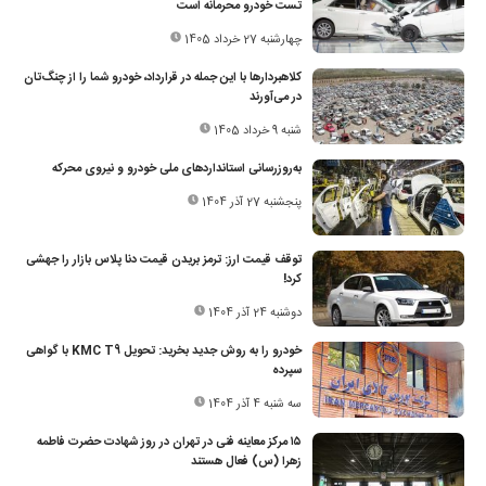
تست خودرو محرمانه است
چهارشنبه 27 خرداد 1405
کلاهبردارها با این جمله در قرارداد، خودرو شما را از چنگ‌تان
در می‌آورند
شنبه 9 خرداد 1405
به‌روزرسانی استانداردهای ملی خودرو و نیروی محرکه
پنجشنبه 27 آذر 1404
توقف قیمت ارز: ترمز بریدن قیمت دنا پلاس بازار را جهشی
کرد!
دوشنبه 24 آذر 1404
خودرو را به روش جدید بخرید: تحویل KMC T9 با گواهی
سپرده
سه شنبه 4 آذر 1404
۱۵ مرکز معاینه فنی در تهران در روز شهادت حضرت فاطمه
زهرا (س) فعال هستند